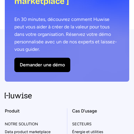
marketplace ]
En 30 minutes, découvrez comment Huwise
peut vous aider à créer de la valeur pour tous
dans votre organisation. Réservez votre démo
personnalisée avec un de nos experts et laissez-
vous guider.
Demander une démo
Produit
Cas D’usage
NOTRE SOLUTION
SECTEURS
Data product marketplace
Énergie et utilities