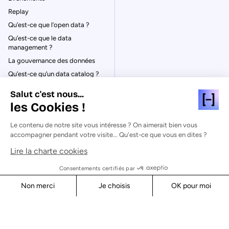
Replay
Qu’est-ce que l’open data ?
Qu’est-ce que le data
management ?
La gouvernance des données
Qu’est-ce qu’un data catalog ?
Salut c'est nous...
les Cookies !
Le contenu de notre site vous intéresse ? On aimerait bien vous
© Huwise 2026
accompagner pendant votre visite... Qu'est-ce que vous en dites ?
Lire la charte cookies
Politique de Confidentialité
Mentions légales & CGU
Consentements certifiés par
Cookies
Non merci
Je choisis
OK pour moi
Sécurité
Axeptio consent
Consent Management Platform: Personalize Your Options
Our platform empowers you to tailor and manage your privacy s