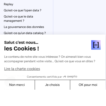
Replay
Qu’est-ce que l’open data ?
Qu’est-ce que le data
management ?
La gouvernance des données
Qu’est-ce qu’un data catalog ?
Salut c'est nous...
les Cookies !
Le contenu de notre site vous intéresse ? On aimerait bien vous
© Huwise 2026
accompagner pendant votre visite... Qu'est-ce que vous en dites ?
Lire la charte cookies
Politique de Confidentialité
Mentions légales & CGU
Consentements certifiés par
Cookies
Non merci
Je choisis
OK pour moi
Sécurité
Axeptio consent
Consent Management Platform: Personalize Your Options
Our platform empowers you to tailor and manage your privacy s