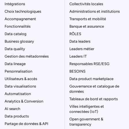
Intégrations
Collectivités locales
Choix technologiques
Administrations et institutions
Accompagnement
Transports et mobilité
Fonctionnalités
Banque et assurance
Data catalog
RÔLES
Business glossary
Data leaders
Data quality
Leaders métier
Gestion des métadonnées
Leaders IT
Data lineage
Responsables RSE/ESG
Personnalisation
BESOINS
Utilisateurs & accès
Data product marketplace
Data visualisations
Gouvernance et catalogue de
données
Automatisation
Tableaux de bord et rapports
Analytics & Conversion
Villes intelligentes et
AI search
connectées (IoT)
Data products
Open government &
Partage de données & API
transparency