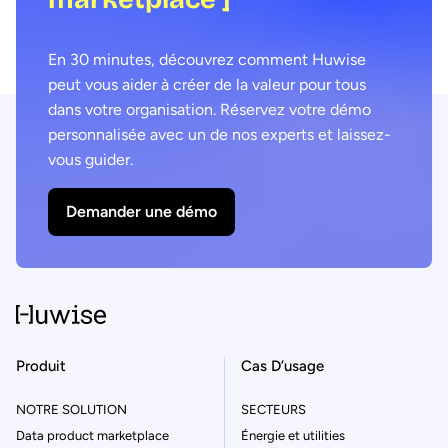
En 30 minutes, découvrez comment Huwise
peut vous aider à créer de la valeur pour tous
dans votre organisation. Réservez votre démo
personnalisée avec un de nos experts et laissez-
vous guider.
Demander une démo
Produit
Cas D’usage
NOTRE SOLUTION
SECTEURS
Data product marketplace
Énergie et utilities