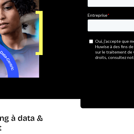
ng à data &
t