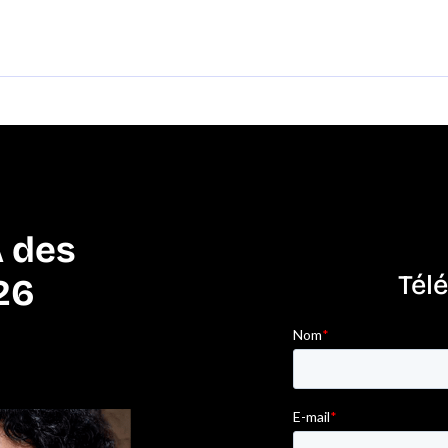
A des
Tél
26