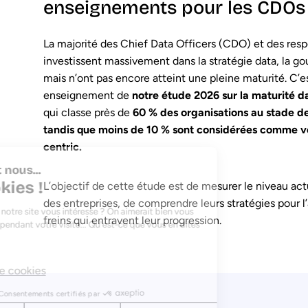
enseignements pour les CDOs
La majorité des Chief Data Officers (CDO) et des res
investissent massivement dans la stratégie data, la gou
mais n’ont pas encore atteint une pleine maturité. C’es
enseignement de
notre étude 2026 sur la maturité d
qui classe près de
60 % des organisations au stade d
tandis que moins de 10 % sont considérées comme v
centric.
Salut c'est nous...
les Cookies !
L’objectif de cette étude est de mesurer le niveau act
des entreprises, de comprendre leurs stratégies pour l’
Le contenu de notre site vous intéresse ? On aimerait bien vous
freins qui entravent leur progression.
accompagner pendant votre visite... Qu'est-ce que vous en dites
?
Lire la charte cookies
Consentements certifiés par