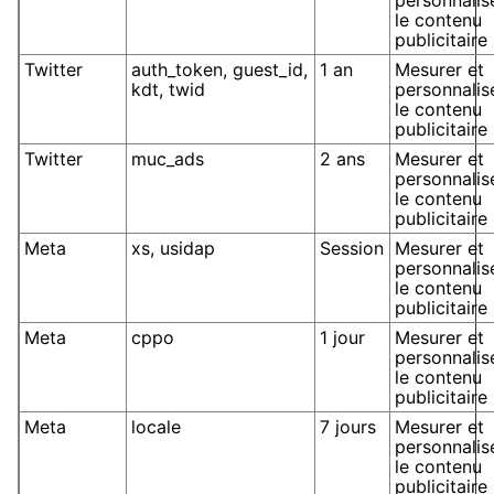
personnalis
le contenu
publicitaire
Twitter
auth_token, guest_id,
1 an
Mesurer et
kdt, twid
personnalis
le contenu
publicitaire
Twitter
muc_ads
2 ans
Mesurer et
personnalis
le contenu
publicitaire
Meta
xs, usidap
Session
Mesurer et
personnalis
le contenu
publicitaire
Meta
cppo
1 jour
Mesurer et
personnalis
le contenu
publicitaire
Meta
locale
7 jours
Mesurer et
personnalis
le contenu
publicitaire