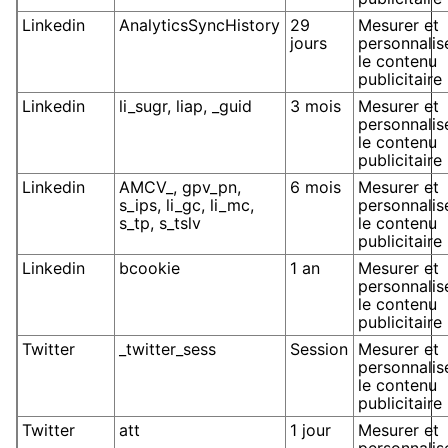
Linkedin
AnalyticsSyncHistory
29
Mesurer et
jours
personnalis
le contenu
publicitaire
Linkedin
li_sugr, liap, _guid
3 mois
Mesurer et
personnalis
le contenu
publicitaire
Linkedin
AMCV_, gpv_pn,
6 mois
Mesurer et
s_ips, li_gc, li_mc,
personnalis
s_tp, s_tslv
le contenu
publicitaire
Linkedin
bcookie
1 an
Mesurer et
personnalis
le contenu
publicitaire
Twitter
_twitter_sess
Session
Mesurer et
personnalis
le contenu
publicitaire
Twitter
att
1 jour
Mesurer et