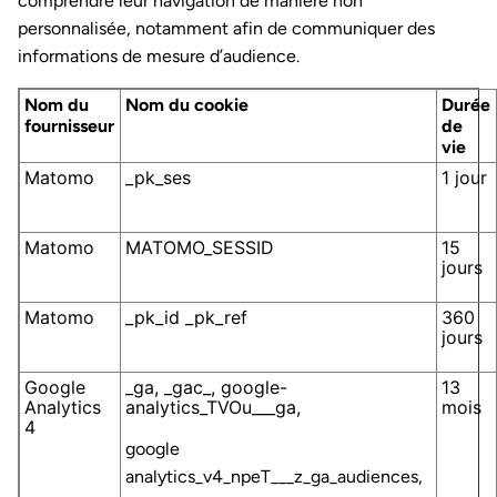
comprendre leur navigation de manière non
personnalisée, notamment afin de communiquer des
informations de mesure d’audience.
Nom du
Nom du cookie
Durée
fournisseur
de
vie
Matomo
_pk_ses
1 jour
Matomo
MATOMO_SESSID
15
jours
Matomo
_pk_id _pk_ref
360
jours
Google
_ga, _gac_, google-
13
Analytics
analytics_TVOu___ga,
mois
4
google
analytics_v4_npeT___z_ga_audiences,