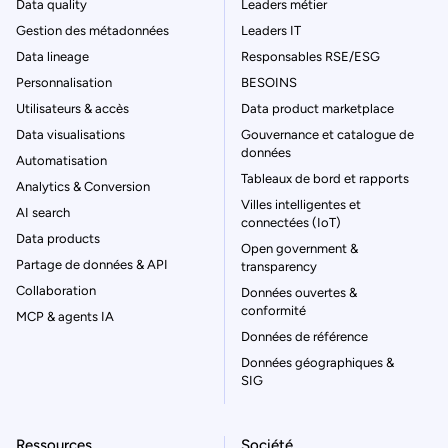
Data quality
Leaders métier
Gestion des métadonnées
Leaders IT
Data lineage
Responsables RSE/ESG
Personnalisation
BESOINS
Utilisateurs & accès
Data product marketplace
Data visualisations
Gouvernance et catalogue de
données
Automatisation
Tableaux de bord et rapports
Analytics & Conversion
Villes intelligentes et
AI search
connectées (IoT)
Data products
Open government &
Partage de données & API
transparency
Collaboration
Données ouvertes &
conformité
MCP & agents IA
Données de référence
Données géographiques &
SIG
Ressources
Société