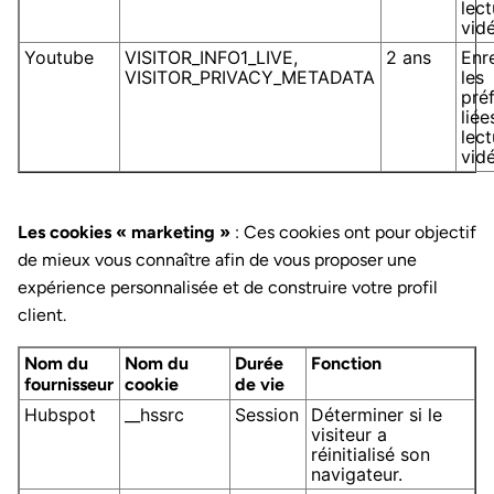
lec
vid
Youtube
VISITOR_INFO1_LIVE,
2 ans
Enr
VISITOR_PRIVACY_METADATA
les
pré
liée
lec
vid
Les cookies « marketing »
: Ces cookies ont pour objectif
de mieux vous connaître afin de vous proposer une
expérience personnalisée et de construire votre profil
client.
Nom du
Nom du
Durée
Fonction
fournisseur
cookie
de vie
Hubspot
__hssrc
Session
Déterminer si le
visiteur a
réinitialisé son
navigateur.