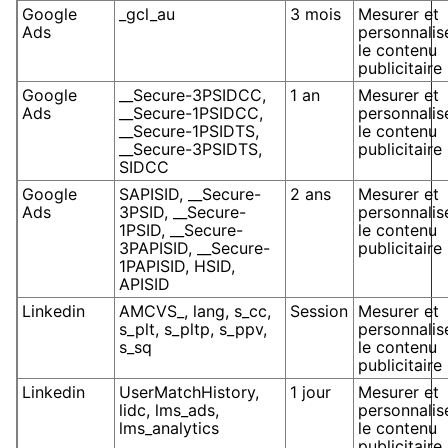
Google
_gcl_au
3 mois
Mesurer et
Ads
personnalis
le contenu
publicitaire
Google
__Secure-3PSIDCC,
1 an
Mesurer et
Ads
__Secure-1PSIDCC,
personnalis
__Secure-1PSIDTS,
le contenu
__Secure-3PSIDTS,
publicitaire
SIDCC
Google
SAPISID, __Secure-
2 ans
Mesurer et
Ads
3PSID, __Secure-
personnalis
1PSID, __Secure-
le contenu
3PAPISID, __Secure-
publicitaire
1PAPISID, HSID,
APISID
Linkedin
AMCVS_, lang, s_cc,
Session
Mesurer et
s_plt, s_pltp, s_ppv,
personnalis
s_sq
le contenu
publicitaire
Linkedin
UserMatchHistory,
1 jour
Mesurer et
lidc, lms_ads,
personnalis
lms_analytics
le contenu
publicitaire