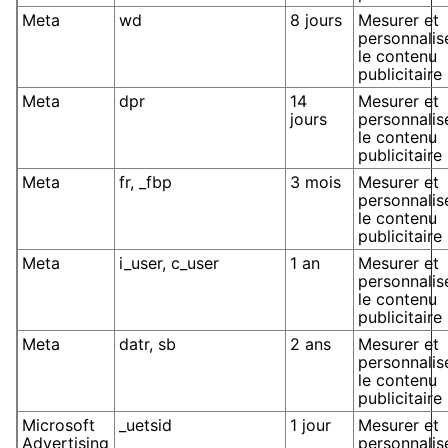
Meta
wd
8 jours
Mesurer et
personnalis
le contenu
publicitaire
Meta
dpr
14
Mesurer et
jours
personnalis
le contenu
publicitaire
Meta
fr, _fbp
3 mois
Mesurer et
personnalis
le contenu
publicitaire
Meta
i_user, c_user
1 an
Mesurer et
personnalis
le contenu
publicitaire
Meta
datr, sb
2 ans
Mesurer et
personnalis
le contenu
publicitaire
Microsoft
_uetsid
1 jour
Mesurer et
Advertising
personnalis