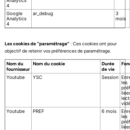
Analytics
4
Google
ar_debug
3
Analytics
mois
4
Les cookies de “paramétrage”
: Ces cookies ont pour
objectif de retenir vos préférences de paramétrage.
Nom du
Nom du cookie
Durée
Fon
fournisseur
de vie
Youtube
YSC
Session
Enr
les
pré
liée
lec
vid
Youtube
PREF
6 mois
Enr
les
pré
liée