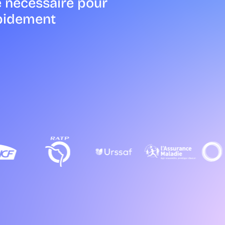
e nécessaire pour
apidement