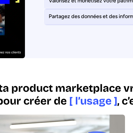
Valorisez et monétisez votre patri
Partagez des données et des informa
ta product marketplace v
pour créer de
[ l’usage ]
, c