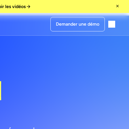
ir les vidéos
Demander une démo
urs
]