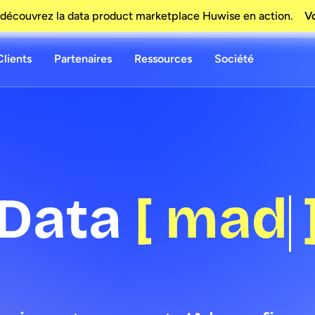
découvrez la data product marketplace Huwise en action.
Vo
Clients
Partenaires
Ressources
Société
a
[
made yo