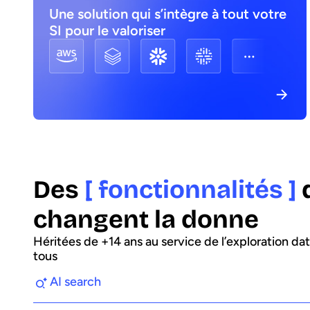
Une solution qui s’intègre à tout votre
SI pour le valoriser
Des
[ fonctionnalités ]
changent la donne
Héritées de +14 ans au service de l’exploration da
tous
AI search