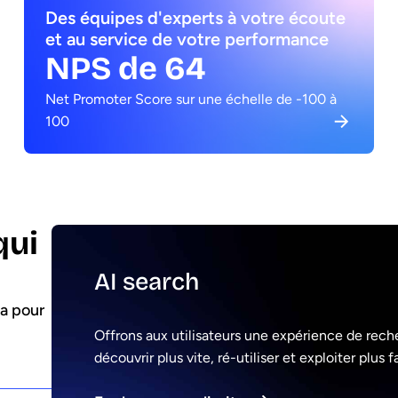
Des équipes d'experts à votre écoute
et au service de votre performance
NPS de 64
Net Promoter Score sur une échelle de -100 à
100
qui
AI search
ta pour
Offrons aux utilisateurs une expérience de rech
découvrir plus vite, ré-utiliser et exploiter plus