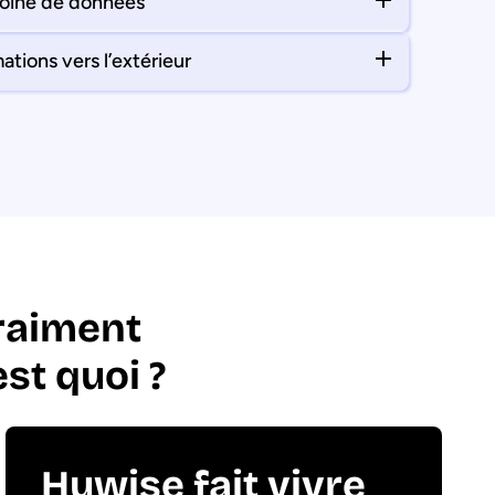
moine de données
tions vers l’extérieur
raiment
’est quoi ?
Huwise fait vivre