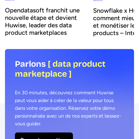
Opendatasoft franchit une
Snowflake x Huw
nouvelle étape et devient
comment mieux 
Huwise, leader des data
et monétiser les
product marketplaces
products – Inte
Parlons
[ data product
marketplace ]
En 30 minutes, découvrez comment Huwise
peut vous aider à créer de la valeur pour tous
dans votre organisation. Réservez votre démo
personnalisée avec un de nos experts et laissez-
vous guider.