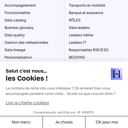
Accompagnement
Transports et mobilité
Fonctionnalités
Banque et assurance
Data catalog
RÔLES
Business glossary
Data leaders
Data quality
Leaders métier
Gestion des métadonnées
Leaders IT
Data lineage
Responsables RSE/ESG
Personnalisation
BESOINS
Utilisateurs & accès
Data product marketplace
Salut c'est nous...
Data visualisations
Gouvernance et catalogue de
les Cookies !
données
Automatisation
Tableaux de bord et rapports
Analytics & Conversion
Le contenu de notre site vous intéresse ? On aimerait bien vous
Villes intelligentes et
accompagner pendant votre visite... Qu'est-ce que vous en dites ?
AI search
connectées (IoT)
Data products
Lire la charte cookies
Open government &
Partage de données & API
transparency
Consentements certifiés par
Collaboration
Données ouvertes &
Non merci
Je choisis
OK pour moi
conformité
MCP & agents IA