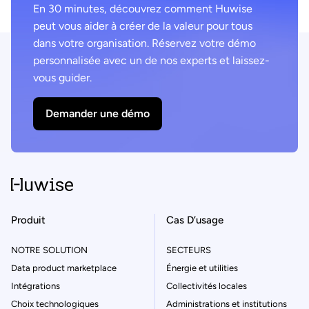
En 30 minutes, découvrez comment Huwise
peut vous aider à créer de la valeur pour tous
dans votre organisation. Réservez votre démo
personnalisée avec un de nos experts et laissez-
vous guider.
Demander une démo
Produit
Cas D’usage
NOTRE SOLUTION
SECTEURS
Data product marketplace
Énergie et utilities
Intégrations
Collectivités locales
Choix technologiques
Administrations et institutions