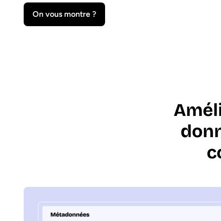
On vous montre ?
Amél
donn
c