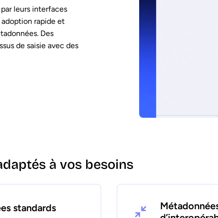
ar leurs interfaces
e adoption rapide et
métadonnées. Des
essus de saisie avec des
daptés à vos besoins
Métadonnée
es standards
d’interopérab