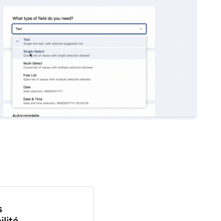
s
ilité