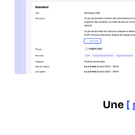
Une
[