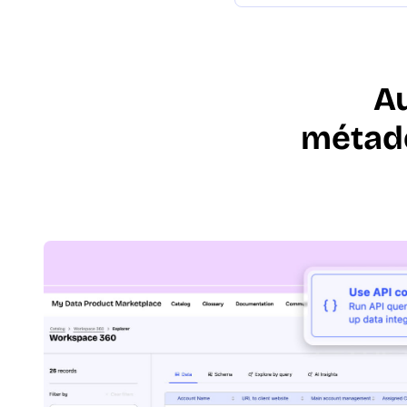
Au
métad