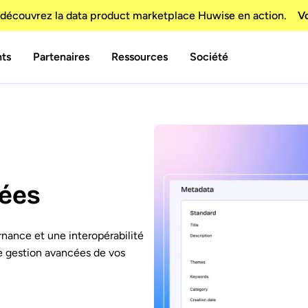
découvrez la data product marketplace Huwise en action.
Vo
nts
Partenaires
Ressources
Société
ées
nance et une interopérabilité
e gestion avancées de vos