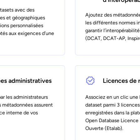
tasets avec des
Ajoutez des métadonnée
ues et géographiques
les différentes normes i
tions personnalisées
garantir l’interopérabilit
ptés aux exigences d’une
(DCAT, DCAT-AP, Inspir
s administratives
Licences de r
ar les administrateurs
Associez en un clic une 
es métadonnées assurent
dataset parmi 3 licences
e interne de vos
enregistrées dans la pl
Open Database Licence 
Ouverte (Etalab).