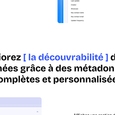
iorez
[ la découvrabilité ]
d
ées grâce à des métado
omplètes et personnalisé