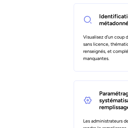
Identificat
métadonné
Visualisez d’un coup d
sans licence, thémat
renseignés, et complé
manquantes.
Paramétrag
systématis
remplissag
Les administrateurs d