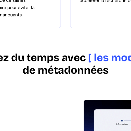
 de certaines
accélérer la recherche de
re pour éviter la
manquants.
z du temps avec
[ les mo
de métadonnées