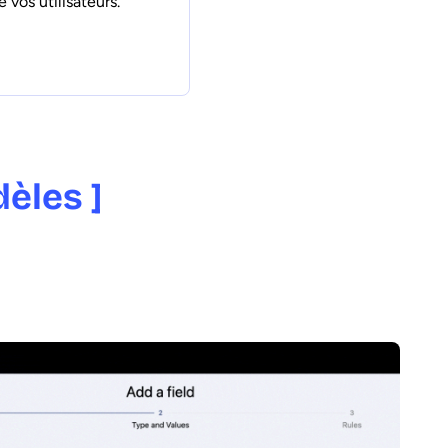
 vos utilisateurs.
dèles ]