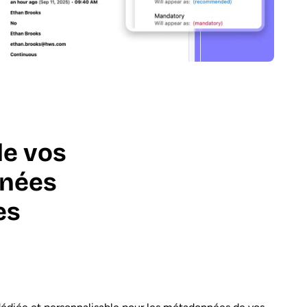
e vos
nnées
es