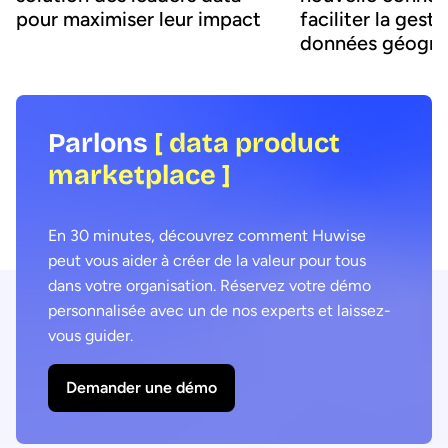
pour maximiser leur impact
faciliter la gest
données géogra
Parlons
[ data product
marketplace ]
En 30 minutes, découvrez comment Huwise
peut vous aider à créer de la valeur pour tous
dans votre organisation. Réservez votre démo
personnalisée avec un de nos experts et laissez-
vous guider.
Demander une démo