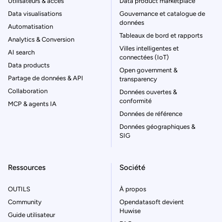
Utilisateurs & accès
Data product marketplace
Data visualisations
Gouvernance et catalogue de
données
Automatisation
Tableaux de bord et rapports
Analytics & Conversion
Villes intelligentes et
AI search
connectées (IoT)
Data products
Open government &
Partage de données & API
transparency
Collaboration
Données ouvertes &
conformité
MCP & agents IA
Données de référence
Données géographiques &
SIG
Ressources
Société
OUTILS
À propos
Community
Opendatasoft devient
Huwise
Guide utilisateur