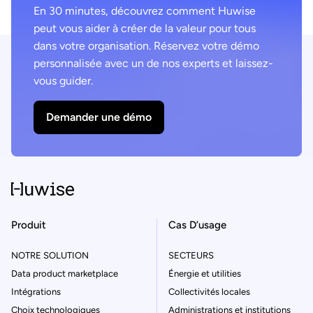
En 30 minutes, découvrez comment Huwise
peut vous aider à créer de la valeur pour tous
dans votre organisation. Réservez votre démo
personnalisée avec un de nos experts et laissez-
vous guider.
Demander une démo
Produit
Cas D’usage
NOTRE SOLUTION
SECTEURS
Data product marketplace
Énergie et utilities
Intégrations
Collectivités locales
Choix technologiques
Administrations et institutions