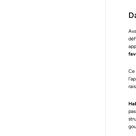
Da
Ava
déf
app
fav
Ce 
l’a
rai
Hab
pas
str
gou