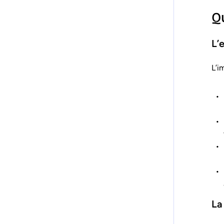
Q
L’
L’i
La