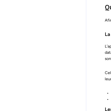
Q
Afi
La
L’a
dat
son
Cel
leu
Le