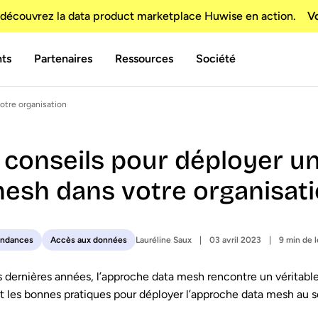
découvrez la data product marketplace Huwise en action.
Vo
nts
Partenaires
Ressources
Société
otre organisation
 conseils pour déployer u
esh dans votre organisat
Lauréline Saux
03 avril 2023
9 min de 
endances
Accès aux données
 dernières années, l’approche data mesh rencontre un véritable
t les bonnes pratiques pour déployer l’approche data mesh au se