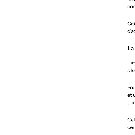
don
Grâ
d’a
La
L’i
sil
Pou
et 
tra
Cel
cer