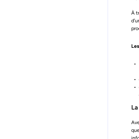
À t
d’u
pro
Les
La
Ave
que
inf