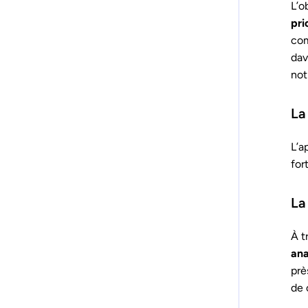
L’o
pri
com
dav
not
La
L’a
for
La
À t
ana
prè
de 