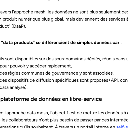
ravers l’approche mesh, les données ne sont plus seulement de
n produit numérique plus global, mais deviennent des services à 
duct” (DaaP).
 “data products” se différencient de simples données car
:
ils sont disponibles sur des sous-domaines dédiés, réunis dans u
pour pouvoir y accéder rapidement,
des règles communes de gouvernance y sont associées,
des dispositifs de diffusion spécifiques sont proposés (API, co
data analyse).
 plateforme de données en libre-service
c l’approche data mesh, l’objectif est de mettre les données à di
 les collaborateurs n’ont plus besoin de passer par des interméd
ormations qu’ils souhaitent. À travers un portail interne en
self-