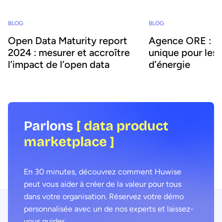
BLOG
BLOG
Open Data Maturity report
Agence ORE : un
2024 : mesurer et accroître
unique pour les
l’impact de l’open data
d’énergie
Parlons
[ data product
marketplace ]
En 30 minutes, découvrez comment Huwise
peut vous aider à créer de la valeur pour tous
dans votre organisation. Réservez votre démo
personnalisée avec un de nos experts et laissez-
vous guider.