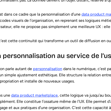
onnaissent pas. La donnée devient un objet distant, réservé à qu
st dans ce cadre que la personnalisation d’une
data product ma
 codes visuels de l’organisation, en reprenant ses logiques mé
lisateur, elle ne propose pas simplement une meilleure UX : elle
c’est cette continuité qui transforme un outil de diffusion en out
a personnalisation au service de l’u
l’on parle autant de
personnalisation
dans le numérique, c’est pa
un simple ajustement esthétique. Elle structure la relation entre u
ppropriation et installe de nouveaux usages.
ns une
data product marketplace
, cette logique va jusqu’au bou
plément. Elle constitue l’ossature même de l’UX. Elle permet d’
gage et aux pratiques d’une organisation. C’est cette capacité