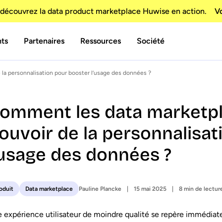
découvrez la data product marketplace Huwise en action.
Vo
nts
Partenaires
Ressources
Société
la personnalisation pour booster l’usage des données ?
omment les data marketpla
ouvoir de la personnalisat
’usage des données ?
Pauline Plancke
15 mai 2025
8 min de lectur
oduit
Data marketplace
 expérience utilisateur de moindre qualité se repère immédiate