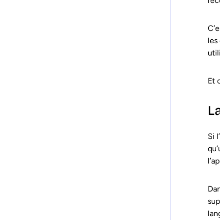
rec
C’e
les
uti
Et 
L
Si 
qu’
l’a
Da
sup
lan