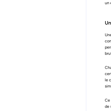
un 
Un
Une
com
per
bru
Cha
cer
le 
sim
Ce 
de 