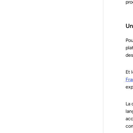
pro
Un
Pou
pla
des
Et 
Fra
exp
La 
lan
acc
co