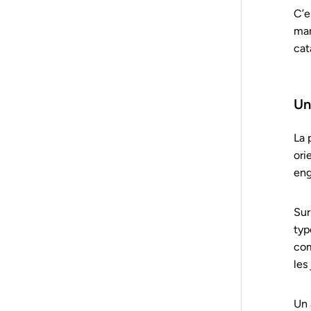
C’e
mar
cat
Un
La 
ori
eng
Sur
typ
com
les
Un 