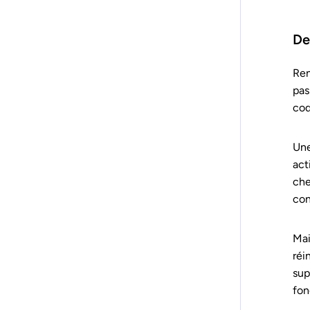
De
Ren
pas
cod
Une
act
che
co
Mai
réi
sup
fon