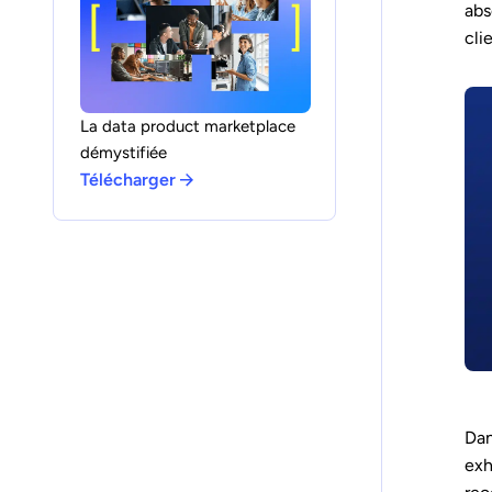
abs
cli
La data product marketplace
démystifiée
Télécharger
Dan
exh