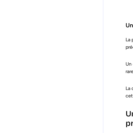
Un
La 
pré
Un 
rar
La 
cet
U
p