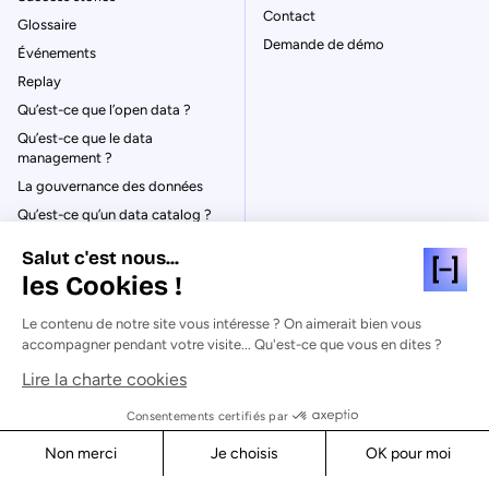
Contact
Glossaire
Demande de démo
Événements
Replay
Qu’est-ce que l’open data ?
Qu’est-ce que le data
management ?
La gouvernance des données
Qu’est-ce qu’un data catalog ?
Salut c'est nous...
les Cookies !
Le contenu de notre site vous intéresse ? On aimerait bien vous
© Huwise 2026
accompagner pendant votre visite... Qu'est-ce que vous en dites ?
Lire la charte cookies
Politique de Confidentialité
Mentions légales & CGU
Consentements certifiés par
Cookies
Non merci
Je choisis
OK pour moi
Sécurité
Axeptio consent