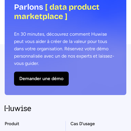
Parlons
[ data product
marketplace ]
En 30 minutes, découvrez comment Huwise
peut vous aider à créer de la valeur pour tous
dans votre organisation. Réservez votre démo
personnalisée avec un de nos experts et laissez-
vous guider.
Demander une démo
Produit
Cas D’usage