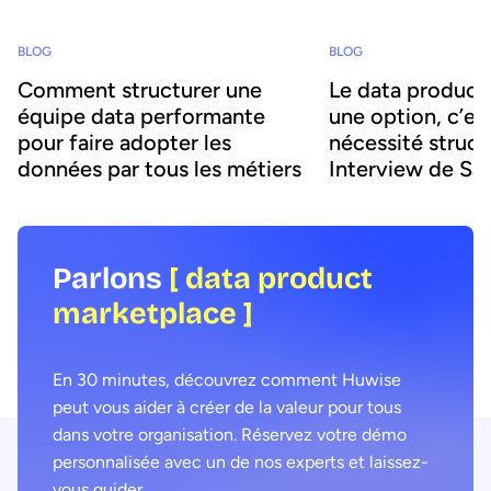
BLOG
BLOG
Comment structurer une
Le data product 
équipe data performante
une option, c’es
pour faire adopter les
nécessité struct
données par tous les métiers
Interview de Sa
Boujatioui
Parlons
[ data product
marketplace ]
En 30 minutes, découvrez comment Huwise
peut vous aider à créer de la valeur pour tous
dans votre organisation. Réservez votre démo
personnalisée avec un de nos experts et laissez-
vous guider.