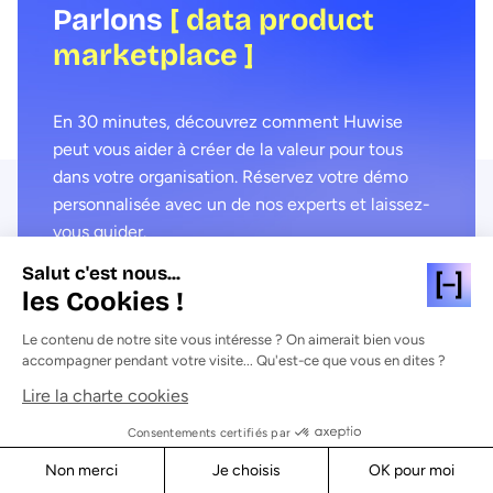
Parlons
[ data product
marketplace ]
En 30 minutes, découvrez comment Huwise
peut vous aider à créer de la valeur pour tous
dans votre organisation. Réservez votre démo
personnalisée avec un de nos experts et laissez-
vous guider.
Salut c'est nous...
Demander une démo
les Cookies !
Le contenu de notre site vous intéresse ? On aimerait bien vous
accompagner pendant votre visite... Qu'est-ce que vous en dites ?
Lire la charte cookies
Consentements certifiés par
Produit
Cas D’usage
Non merci
Je choisis
OK pour moi