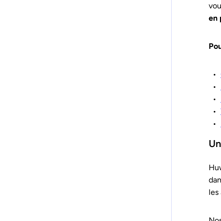
vo
en 
Pou
Un
Huw
dan
les
Nos