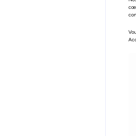
cœu
con
Vou
Acc