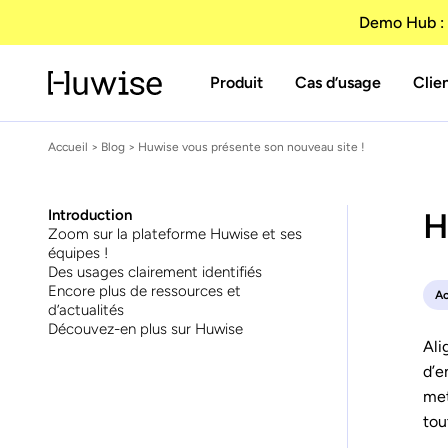
Demo Hub : 
Produit
Cas d’usage
Clie
Accueil
>
Blog
> Huwise vous présente son nouveau site !
H
Introduction
Zoom sur la plateforme Huwise et ses
équipes !
Des usages clairement identifiés
Encore plus de ressources et
Ac
d’actualités
Découvez-en plus sur Huwise
Ali
d’e
met
tou