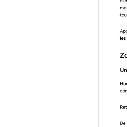
d’e
met
tou
App
les
Z
Un
Huw
con
Ret
De 