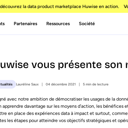
découvrez la data product marketplace Huwise en action.
Vo
nts
Partenaires
Ressources
Société
uwise vous présente son n
Lauréline Saux
04 décembre 2021
5 min de lecture
tualités
gné avec notre ambition de démocratiser les usages de la donn
n apprendre davantage sur les moyens d’action, les bénéfices et
tre en place des expériences data à impact et surtout, comm
tes les étapes pour atteindre vos objectifs stratégiques et opér