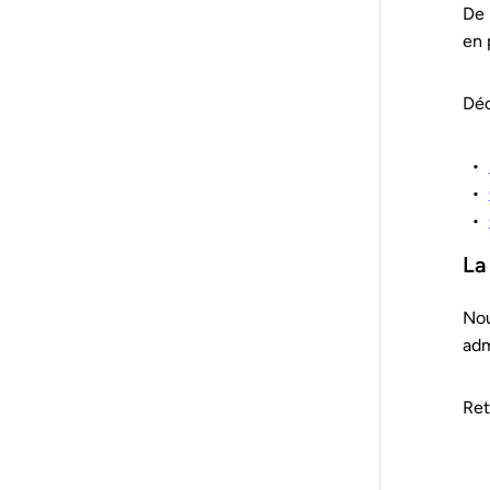
De 
en 
Déc
La
Nou
adm
Ret