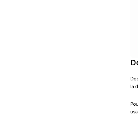
D
Dep
la 
Pou
usa