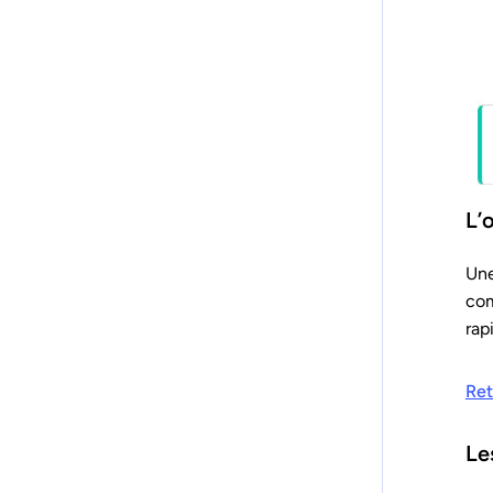
L’
Une
com
rap
Ret
Le