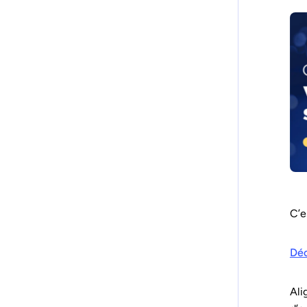
C’e
Déc
Ali