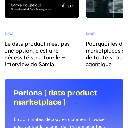
BLOG
BLOG
Le data product n’est pas
Pourquoi les da
une option, c’est une
marketplaces son
nécessité structurelle –
de toute stratég
Interview de Samia
agentique
Boujatioui
Parlons
[ data product
marketplace ]
En 30 minutes, découvrez comment Huwise
peut vous aider à créer de la valeur pour tous