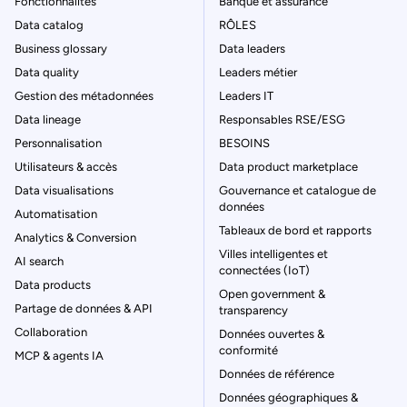
Fonctionnalités
Banque et assurance
Data catalog
RÔLES
Business glossary
Data leaders
Data quality
Leaders métier
Gestion des métadonnées
Leaders IT
Data lineage
Responsables RSE/ESG
Personnalisation
BESOINS
Utilisateurs & accès
Data product marketplace
Data visualisations
Gouvernance et catalogue de
données
Automatisation
Tableaux de bord et rapports
Analytics & Conversion
Villes intelligentes et
AI search
connectées (IoT)
Data products
Open government &
Partage de données & API
transparency
Collaboration
Données ouvertes &
conformité
MCP & agents IA
Données de référence
Données géographiques &