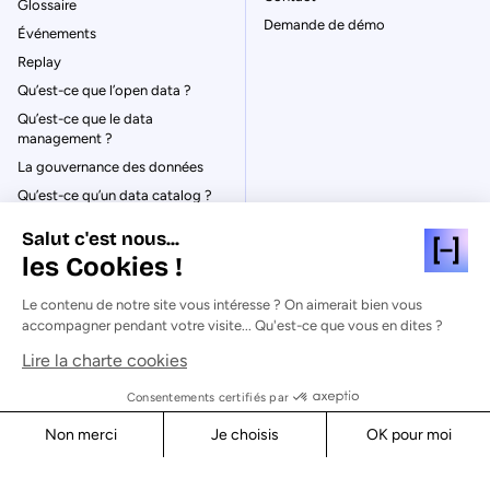
Glossaire
Demande de démo
Événements
Replay
Qu’est-ce que l’open data ?
Qu’est-ce que le data
management ?
La gouvernance des données
Qu’est-ce qu’un data catalog ?
Salut c'est nous...
les Cookies !
Le contenu de notre site vous intéresse ? On aimerait bien vous
© Huwise 2026
accompagner pendant votre visite... Qu'est-ce que vous en dites ?
Lire la charte cookies
Politique de Confidentialité
Mentions légales & CGU
Consentements certifiés par
Cookies
Non merci
Je choisis
OK pour moi
Sécurité
Axeptio consent
Consent Management Platform: Personalize Your Options