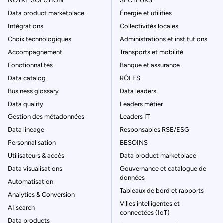
NOTRE SOLUTION
SECTEURS
Data product marketplace
Énergie et utilities
Intégrations
Collectivités locales
Choix technologiques
Administrations et institutions
Accompagnement
Transports et mobilité
Fonctionnalités
Banque et assurance
Data catalog
RÔLES
Business glossary
Data leaders
Data quality
Leaders métier
Gestion des métadonnées
Leaders IT
Data lineage
Responsables RSE/ESG
Personnalisation
BESOINS
Utilisateurs & accès
Data product marketplace
Data visualisations
Gouvernance et catalogue de
données
Automatisation
Tableaux de bord et rapports
Analytics & Conversion
Villes intelligentes et
AI search
connectées (IoT)
Data products