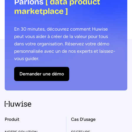
Parlons
[ data product
marketplace ]
En 30 minutes, découvrez comment Huwise
peut vous aider à créer de la valeur pour tous
dans votre organisation. Réservez votre démo
personnalisée avec un de nos experts et laissez-
vous guider.
Demander une démo
Produit
Cas D’usage