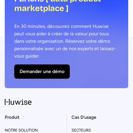
marketplace ]
En 30 minutes, découvrez comment Huwise
peut vous aider à créer de la valeur pour tous
dans votre organisation. Réservez votre démo
personnalisée avec un de nos experts et laissez-
vous guider.
Demander une démo
Produit
Cas D’usage
NOTRE SOLUTION
SECTEURS