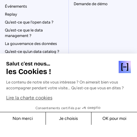
Demande de démo
Événements
Replay
Qu’est-ce que l’open data ?
Qu’est-ce que le data
management ?
La gouvernance des données
Qu’est-ce qu’un data catalog ?
Salut c'est nous...
les Cookies !
Le contenu de notre site vous intéresse ? On aimerait bien vous
© Huwise 2026
accompagner pendant votre visite... Qu'est-ce que vous en dites ?
Lire la charte cookies
Politique de Confidentialité
Mentions légales & CGU
Consentements certifiés par
Cookies
Non merci
Je choisis
OK pour moi
Sécurité
Axeptio consent
Consent Management Platform: Personalize Your Options