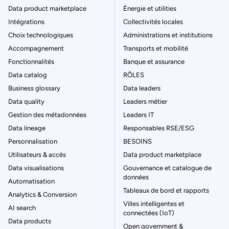
Data product marketplace
Énergie et utilities
Intégrations
Collectivités locales
Choix technologiques
Administrations et institutions
Accompagnement
Transports et mobilité
Fonctionnalités
Banque et assurance
Data catalog
RÔLES
Business glossary
Data leaders
Data quality
Leaders métier
Gestion des métadonnées
Leaders IT
Data lineage
Responsables RSE/ESG
Personnalisation
BESOINS
Utilisateurs & accès
Data product marketplace
Data visualisations
Gouvernance et catalogue de
données
Automatisation
Tableaux de bord et rapports
Analytics & Conversion
Villes intelligentes et
AI search
connectées (IoT)
Data products
Open government &