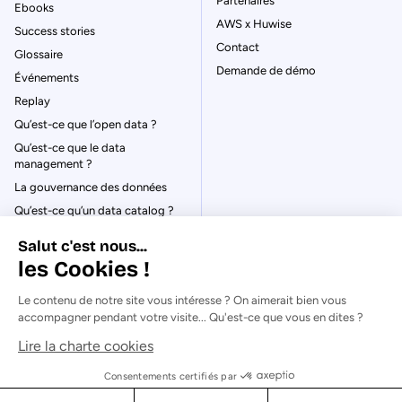
Partenaires
Ebooks
AWS x Huwise
Success stories
Contact
Glossaire
Demande de démo
Événements
Replay
Qu’est-ce que l’open data ?
Qu’est-ce que le data
management ?
La gouvernance des données
Qu’est-ce qu’un data catalog ?
Salut c'est nous...
les Cookies !
Le contenu de notre site vous intéresse ? On aimerait bien vous
© Huwise 2026
accompagner pendant votre visite... Qu'est-ce que vous en dites ?
Lire la charte cookies
Politique de Confidentialité
Mentions légales & CGU
Consentements certifiés par
Cookies