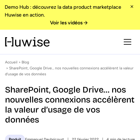
Demo Hub : découvrez la data product marketplace
Huwise en action.
Voir les vidéos
Accueil
>
Blog
> SharePoint, Google Drive… nos nouvelles connexions accélèrent la valeur
d’usage de vos données
SharePoint, Google Drive… nos
nouvelles connexions accélèrent
la valeur d’usage de vos
données
Emmanuel Daubricourt
22 février 2022
4 min de lecture
Produit