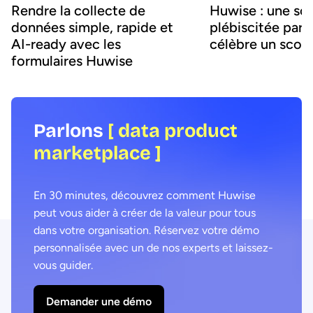
Rendre la collecte de
Huwise : une sol
données simple, rapide et
plébiscitée par s
AI-ready avec les
célèbre un scor
formulaires Huwise
Parlons
[ data product
marketplace ]
En 30 minutes, découvrez comment Huwise
peut vous aider à créer de la valeur pour tous
dans votre organisation. Réservez votre démo
personnalisée avec un de nos experts et laissez-
vous guider.
Demander une démo