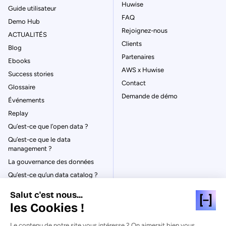
Huwise
Guide utilisateur
FAQ
Demo Hub
Rejoignez-nous
ACTUALITÉS
Clients
Blog
Partenaires
Ebooks
AWS x Huwise
Success stories
Contact
Glossaire
Demande de démo
Événements
Replay
Qu’est-ce que l’open data ?
Qu’est-ce que le data
management ?
La gouvernance des données
Qu’est-ce qu’un data catalog ?
Salut c'est nous...
les Cookies !
Le contenu de notre site vous intéresse ? On aimerait bien vous
© Huwise 2026