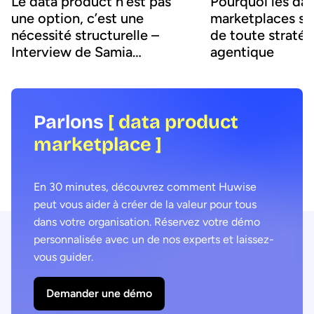
Le data product n’est pas
Pourquoi les da
une option, c’est une
marketplaces son
nécessité structurelle –
de toute stratég
Interview de Samia
agentique
Boujatioui
Parlons
[ data product
marketplace ]
En 30 minutes, découvrez comment Huwise
peut vous aider à créer de la valeur pour tous
dans votre organisation. Réservez votre démo
personnalisée avec un de nos experts et laissez-
vous guider.
Demander une démo