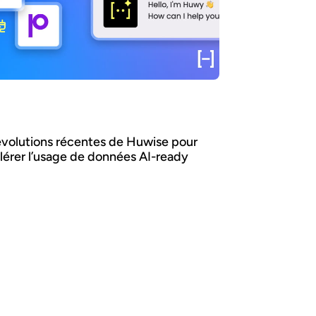
évolutions récentes de Huwise pour
lérer l’usage de données AI-ready
nt faire en sorte que les données d’une
isation soient réellement découvertes,
ises et utilisées par les métiers comme par
gents IA ? Chez Huwise, nous sommes
incus qu’une donnée ne crée de valeur que
u’elle est utilisée. C’est pourquoi nous
ns évoluer notre plateforme en continu pour
érer leur adoption. Retour sur les principales
tions de ces derniers mois.