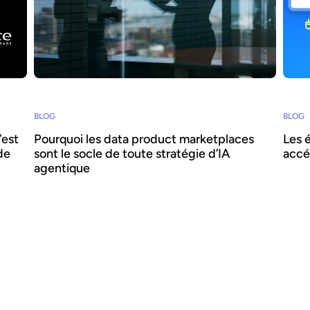
BLOG
BLOG
’est
Pourquoi les data product marketplaces
Les 
de
sont le socle de toute stratégie d’IA
accé
agentique
Comme
organ
ement
L'IA agentique offre la possibilité d'intégrer l'IA
compr
 ?
au cœur des processus métier et d'accroître
les a
l'agilité et l'efficacité. Réussir ce pari suppose de
conva
r-
se concentrer sur la donnée - nous expliquons
lorsq
comment combiner IA agentique et
faiso
marketplaces de data products pour délivrer des
accél
bénéfices transformateurs.
évolu