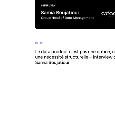
BLOG
Le data product n’est pas une option, c
une nécessité structurelle – Interview 
Samia Boujatioui
Comment partager la donnée plus efficac
avec les équipes business, à grande échelle
Pour le savoir, nous avons interrogé Samia
Boujatioui, experte reconnue chez l'assureu
crédit Coface Group, dans le cadre du Data
Voices Manifesto 2026.