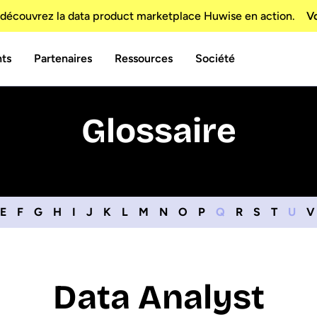
découvrez la data product marketplace Huwise en action.
Vo
nts
Partenaires
Ressources
Société
Glossaire
E
F
G
H
I
J
K
L
M
N
O
P
Q
R
S
T
U
V
Data Analyst