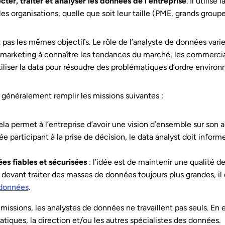
ecter, traiter et analyser les données de l’entreprise
. Il utilis
es organisations, quelle que soit leur taille (PME, grands groupes
 pas les mêmes objectifs. Le rôle de l’analyste de données varie 
e marketing à connaître les tendances du marché, les commercia
tiliser la data pour résoudre des problématiques d’ordre environ
a généralement remplir les missions suivantes :
cela permet à l’entreprise d’avoir une vision d’ensemble sur son 
ée participant à la prise de décision, le data analyst doit infor
s fiables et sécurisées
: l’idée est de maintenir une qualité 
 devant traiter des masses de données toujours plus grandes, il 
données
.
missions, les analystes de données ne travaillent pas seuls. En 
tiques, la direction et/ou les autres spécialistes des données.