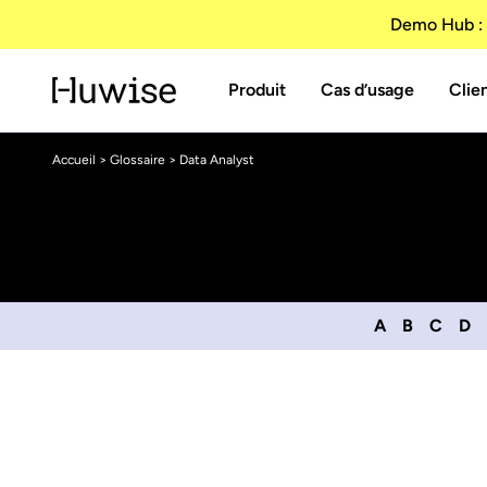
Demo Hub : 
Produit
Cas d’usage
Clie
Accueil
>
Glossaire
> Data Analyst
A
B
C
D