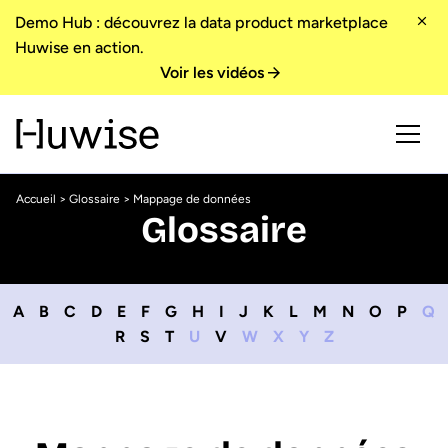
Demo Hub : découvrez la data product marketplace
Huwise en action.
Voir les vidéos
Accueil
>
Glossaire
> Mappage de données
Glossaire
A
B
C
D
E
F
G
H
I
J
K
L
M
N
O
P
Q
R
S
T
U
V
W
X
Y
Z