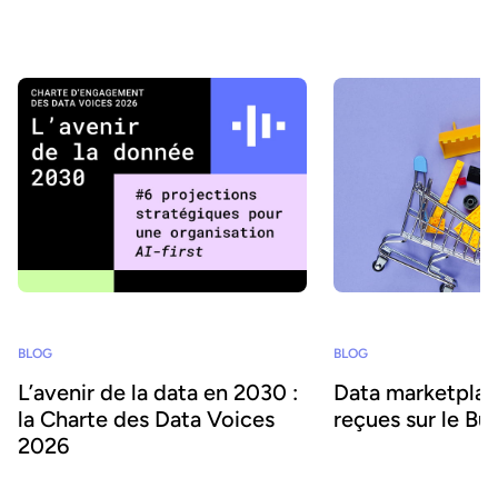
la base des bonnes pratiques de Gartner, nous explorons le
parcours vers une gouvernance des données adaptative et le rôle
des data product marketplace dans sa mise en œuvre réussie.
BLOG
BLOG
Data marketplace
L’avenir de la data en 2030 :
reçues sur le Bu
la Charte des Data Voices
2026
Les data product marke
permettent aux organisa
À quoi ressemblera le monde de la data