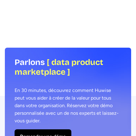
l'accès aux données et d
en 2030 ? Quel sera le rôle des leaders
consommation par les hu
de la data, et comment réussir à déployer
Mais faut-il développer 
l'IA et la consommation de données à
ou en acheter une ? No
grande échelle ? Découvrez la Charte
idées reçues courantes
Data Voices, créée par des leaders de la
votre choix.
data du monde entier.
Parlons
[ data product
marketplace ]
En 30 minutes, découvrez comment Huwise
peut vous aider à créer de la valeur pour tous
dans votre organisation. Réservez votre démo
personnalisée avec un de nos experts et laissez-
vous guider.