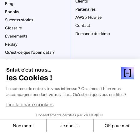
Clients
Blog
Partenaires
Ebooks
AWS x Huwise
Success stories
Contact
Glossaire
Demande de démo
Événements
Replay
Qu’est-ce que l’open data ?
Qu’est-ce que le data
management ?
Salut c'est nous...
La gouvernance des données
les Cookies !
Qu’est-ce qu’un data catalog ?
Le contenu de notre site vous intéresse ? On aimerait bien vous
accompagner pendant votre visite... Qu'est-ce que vous en dites ?
Lire la charte cookies
© Huwise 2026
Consentements certifiés par
Non merci
Je choisis
OK pour moi
Politique de Confidentialité
Axeptio consent
Consent Management Platform: Personalize Your Options
Mentions légales & CGU