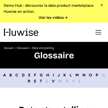
Demo Hub : découvrez la data product marketplace
Huwise en action.
Voir les vidéos
Accueil
>
Glossaire
> Data storytelling
Glossaire
A
B
C
D
E
F
G
H
I
J
K
L
M
N
O
P
Q
R
S
T
U
V
W
X
Y
Z