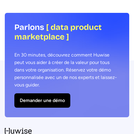
Group, dans le cadre du Data Voices
expliquons comment co
Manifesto 2026.
agentique et marketpla
products pour délivrer 
transformateurs.
Parlons
[ data product
marketplace ]
En 30 minutes, découvrez comment Huwise
peut vous aider à créer de la valeur pour tous
dans votre organisation. Réservez votre démo
personnalisée avec un de nos experts et laissez-
vous guider.
Demander une démo