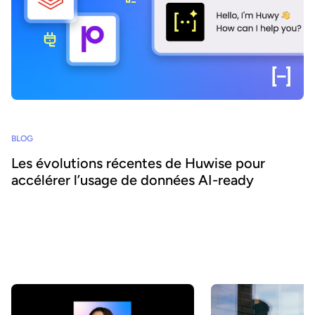
BLOG
Les évolutions récentes de Huwise pour
accélérer l’usage de données AI-ready
Comment faire en sorte que les données d’une organisation soient
réellement découvertes, comprises et utilisées par les métiers
comme par les agents IA ? Chez Huwise, nous sommes
convaincus qu’une donnée ne crée de valeur que lorsqu’elle est
utilisée. C’est pourquoi nous faisons évoluer notre plateforme en
continu pour accélérer leur adoption. Retour sur les principales
évolutions de ces derniers mois.