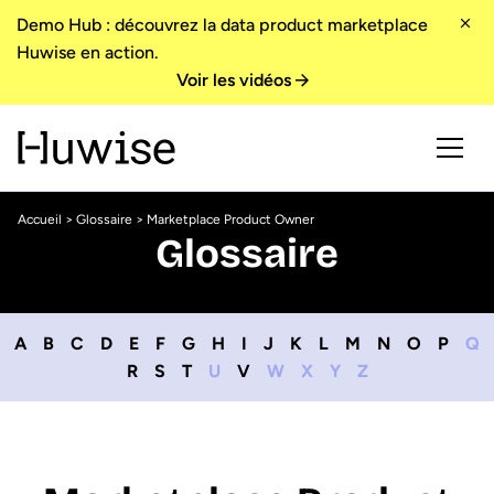
Demo Hub : découvrez la data product marketplace
Huwise en action.
Voir les vidéos
Accueil
>
Glossaire
> Marketplace Product Owner
Glossaire
A
B
C
D
E
F
G
H
I
J
K
L
M
N
O
P
Q
R
S
T
U
V
W
X
Y
Z