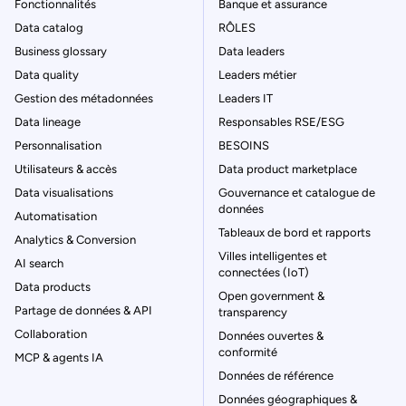
Fonctionnalités
Banque et assurance
Data catalog
RÔLES
Business glossary
Data leaders
Data quality
Leaders métier
Gestion des métadonnées
Leaders IT
Data lineage
Responsables RSE/ESG
Personnalisation
BESOINS
Utilisateurs & accès
Data product marketplace
Data visualisations
Gouvernance et catalogue de
données
Automatisation
Tableaux de bord et rapports
Analytics & Conversion
Villes intelligentes et
AI search
connectées (IoT)
Data products
Open government &
Partage de données & API
transparency
Collaboration
Données ouvertes &
conformité
MCP & agents IA
Données de référence
Données géographiques &