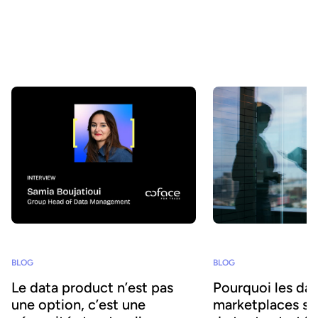
réellement découvertes, comprises et utilisées par les métiers
comme par les agents IA ? Chez Huwise, nous sommes
convaincus qu’une donnée ne crée de valeur que lorsqu’elle est
utilisée. C’est pourquoi nous faisons évoluer notre plateforme en
continu pour accélérer leur adoption. Retour sur les principales
évolutions de ces derniers mois.
BLOG
BLOG
Le data product n’est pas
Pourquoi les da
une option, c’est une
marketplaces son