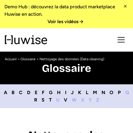
Demo Hub : découvrez la data product marketplace
Huwise en action.
Voir les vidéos
Accueil
>
Glossaire
> Nettoyage des données (Data cleaning)
Glossaire
A
B
C
D
E
F
G
H
I
J
K
L
M
N
O
P
Q
R
S
T
U
V
W
X
Y
Z