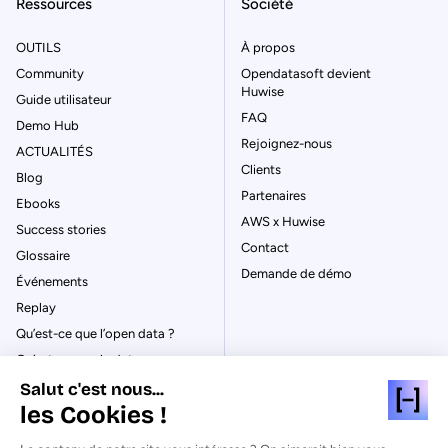
Ressources
Société
OUTILS
À propos
Community
Opendatasoft devient
Huwise
Guide utilisateur
FAQ
Demo Hub
Rejoignez-nous
ACTUALITÉS
Clients
Blog
Partenaires
Ebooks
AWS x Huwise
Success stories
Contact
Glossaire
Demande de démo
Événements
Replay
Qu’est-ce que l’open data ?
Qu’est-ce que le data
management ?
Salut c'est nous...
La gouvernance des données
les Cookies !
Qu’est-ce qu’un data catalog ?