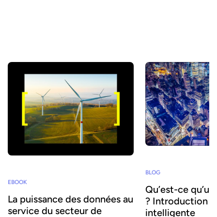
Comment les entreprises du secteur de l’énergie et des utilities
peuvent-elles partager efficacement des volumes croissants de
données afin de viser la neutralité carbone ? La première
rencontre de notre Energy User Club a permis aux principaux
acteurs du secteur d’échanger sur les meilleures pratiques de
partage et de valorisation des données.
BLOG
EBOOK
Qu’est-ce qu’un
La puissance des données au
? Introduction à 
service du secteur de
intelligente