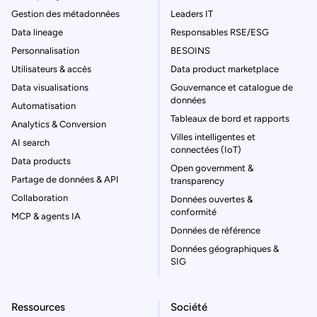
Gestion des métadonnées
Leaders IT
Data lineage
Responsables RSE/ESG
Personnalisation
BESOINS
Utilisateurs & accès
Data product marketplace
Data visualisations
Gouvernance et catalogue de
données
Automatisation
Tableaux de bord et rapports
Analytics & Conversion
Villes intelligentes et
AI search
connectées (IoT)
Data products
Open government &
Partage de données & API
transparency
Collaboration
Données ouvertes &
conformité
MCP & agents IA
Données de référence
Données géographiques &
SIG
Ressources
Société