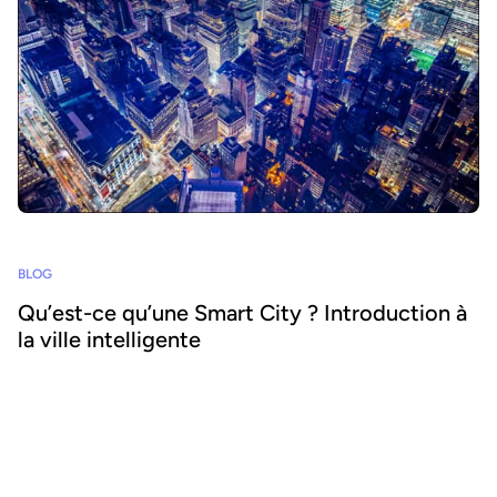
marketplaces, des cas d’usage éprouvés et les meilleures
pratiques pour garantir leur succès. Téléchargez dès maintenant
l’ebook et accélérez l’exploitation de vos données énergétiques.
BLOG
Qu’est-ce qu’une Smart City ? Introduction à
la ville intelligente
Les villes et municipalités du monde entier se transforment en
villes intelligentes, ou Smart Cities, améliorant l'environnement
urbain pour les citoyens, les visiteurs et les organisations.
Apprenez-en plus sur ce concept et découvrez toutes les bonnes
pratiques pour construire une Smart City.