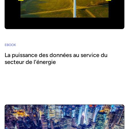
EBOOK
La puissance des données au service du
secteur de l’énergie
Partout dans le monde, les acteurs de l’énergie et des services
publics font face à une série de défis urgents. L’exploitation des
données est essentielle pour atteindre leurs objectifs. Cependant,
rendre les données accessibles ne suffit pas : pour créer de la
valeur, elles doivent être utilisées à grande échelle, en interne
comme en externe. Accroître la consommation des données
suppose de se concentrer sur les data products et sur des data
marketplaces intuitives en libre-service. Cet ebook présente les
avantages en termes de retour sur investissement (ROI) des data