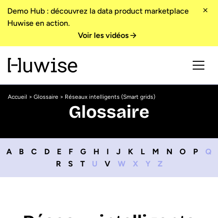
Demo Hub : découvrez la data product marketplace
Huwise en action.
Voir les vidéos
Accueil
>
Glossaire
> Réseaux intelligents (Smart grids)
Glossaire
A
B
C
D
E
F
G
H
I
J
K
L
M
N
O
P
Q
R
S
T
U
V
W
X
Y
Z