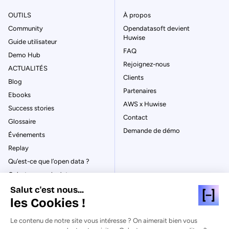
OUTILS
À propos
Community
Opendatasoft devient
Huwise
Guide utilisateur
FAQ
Demo Hub
Rejoignez-nous
ACTUALITÉS
Clients
Blog
Partenaires
Ebooks
AWS x Huwise
Success stories
Contact
Glossaire
Demande de démo
Événements
Replay
Qu’est-ce que l’open data ?
Qu’est-ce que le data
management ?
Salut c'est nous...
La gouvernance des données
les Cookies !
Qu’est-ce qu’un data catalog ?
Le contenu de notre site vous intéresse ? On aimerait bien vous