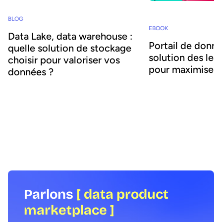
BLOG
EBOOK
Data Lake, data warehouse :
Portail de donné
quelle solution de stockage
solution des lea
choisir pour valoriser vos
pour maximiser 
données ?
Les organisations ont 
Découvrez dans cet article les différents
l’importance des donné
types de solutions de stockage de
réussite de leurs straté
données disponibles (Data Lake ou Data
développement. Un accè
Warehouse), leurs inconvénients et
rapide aux données, dan
avantages pour votre organisation.
au bon moment, est cru
améliorer la prise de déc
et la collaboration, mais
les coûts, créer de nou
revenus et atténuer les
Parlons
[ data product
ebook fournit une intro
marketplace ]
portails de données, ta