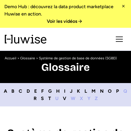
Demo Hub : découvrez la data product marketplace
Huwise en action.
Voir les vidéos
Accueil
>
Glossaire
> Système de gestion de base de données (SGBD)
Glossaire
A
B
C
D
E
F
G
H
I
J
K
L
M
N
O
P
Q
R
S
T
U
V
W
X
Y
Z