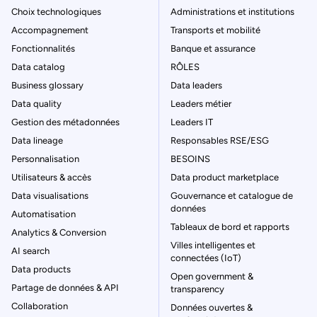
Choix technologiques
Administrations et institutions
Accompagnement
Transports et mobilité
Fonctionnalités
Banque et assurance
Data catalog
RÔLES
Business glossary
Data leaders
Data quality
Leaders métier
Gestion des métadonnées
Leaders IT
Data lineage
Responsables RSE/ESG
Personnalisation
BESOINS
Utilisateurs & accès
Data product marketplace
Data visualisations
Gouvernance et catalogue de
données
Automatisation
Tableaux de bord et rapports
Analytics & Conversion
Villes intelligentes et
AI search
connectées (IoT)
Data products
Open government &
Partage de données & API
transparency
Collaboration
Données ouvertes &