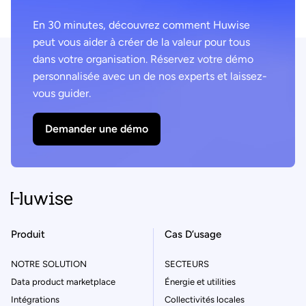
stratégique que tactique.
meilleures pratiques p
En 30 minutes, découvrez comment Huwise
vos données et en libére
peut vous aider à créer de la valeur pour tous
dans votre organisation. Réservez votre démo
personnalisée avec un de nos experts et laissez-
vous guider.
Demander une démo
Produit
Cas D’usage
NOTRE SOLUTION
SECTEURS
Data product marketplace
Énergie et utilities
Intégrations
Collectivités locales