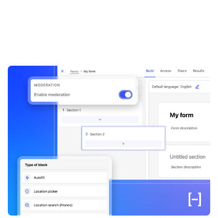
Les organisations ont compris l’importance des données pour la
réussite de leurs stratégies et pour leur développement. Un accès
simplifié et rapide aux données, dans le bon format et au bon
moment, est crucial pour améliorer la prise de décision, l’efficacité
et la collaboration, mais aussi pour réduire les coûts, créer de
nouvelles sources de revenus et atténuer les risques. Cet ebook
fournit une introduction aux portails de données, tant au niveau
stratégique que tactique. Il réunit les meilleures pratiques pour
démocratiser vos données et en libérer la valeur.