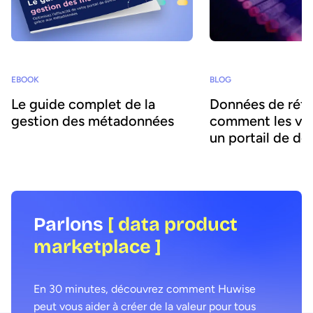
EBOOK
BLOG
Le guide complet de la
Données de réfé
gestion des métadonnées
comment les val
un portail de do
Parlons
[ data product
marketplace ]
En 30 minutes, découvrez comment Huwise
peut vous aider à créer de la valeur pour tous