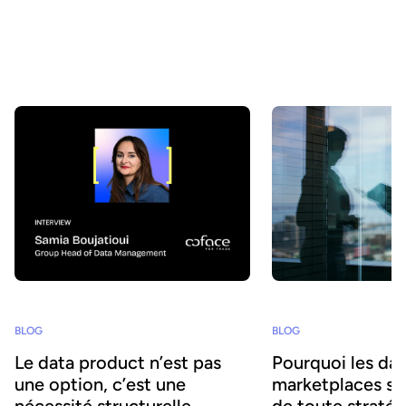
réellement découvertes, comprises et utilisées par les métiers
comme par les agents IA ? Chez Huwise, nous sommes
convaincus qu’une donnée ne crée de valeur que lorsqu’elle est
utilisée. C’est pourquoi nous faisons évoluer notre plateforme en
continu pour accélérer leur adoption. Retour sur les principales
évolutions de ces derniers mois.
BLOG
BLOG
Le data product n’est pas
Pourquoi les da
une option, c’est une
marketplaces son
nécessité structurelle –
de toute stratég