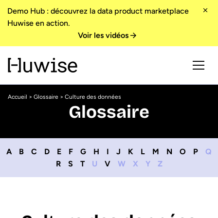
Demo Hub : découvrez la data product marketplace
Huwise en action.
Voir les vidéos
Accueil
>
Glossaire
> Culture des données
Glossaire
A
B
C
D
E
F
G
H
I
J
K
L
M
N
O
P
Q
R
S
T
U
V
W
X
Y
Z