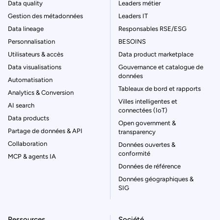
Data quality
Leaders métier
Gestion des métadonnées
Leaders IT
Data lineage
Responsables RSE/ESG
Personnalisation
BESOINS
Utilisateurs & accès
Data product marketplace
Data visualisations
Gouvernance et catalogue de
données
Automatisation
Tableaux de bord et rapports
Analytics & Conversion
Villes intelligentes et
AI search
connectées (IoT)
Data products
Open government &
Partage de données & API
transparency
Collaboration
Données ouvertes &
conformité
MCP & agents IA
Données de référence
Données géographiques &
SIG
Ressources
Société