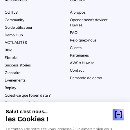
OUTILS
À propos
Community
Opendatasoft devient
Huwise
Guide utilisateur
FAQ
Demo Hub
Rejoignez-nous
ACTUALITÉS
Clients
Blog
Partenaires
Ebooks
AWS x Huwise
Success stories
Contact
Glossaire
Demande de démo
Événements
Replay
Qu’est-ce que l’open data ?
Qu’est-ce que le data
management ?
Salut c'est nous...
La gouvernance des données
les Cookies !
Qu’est-ce qu’un data catalog ?
Le contenu de notre site vous intéresse ? On aimerait bien vous