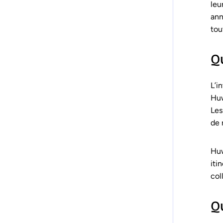
leu
ann
tou
Q
L’i
Huw
Les
de 
Huw
iti
col
Qu