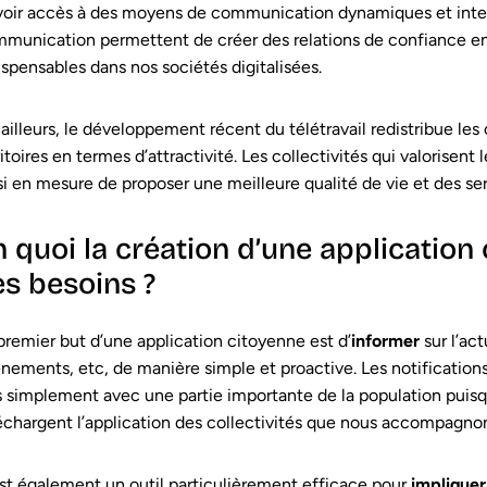
voir accès à des moyens de communication dynamiques et inter
munication permettent de créer des relations de confiance ent
ispensables dans nos sociétés digitalisées.
 ailleurs, le développement récent du télétravail redistribue les 
ritoires en termes d’attractivité. Les collectivités qui valorisent 
si en mesure de proposer une meilleure qualité de vie et des ser
n quoi la création d’une application
es besoins ?
premier but d’une application citoyenne est d’
informer
sur l’act
nements, etc, de manière simple et proactive. Les notificat
s simplement avec une partie importante de la population pui
échargent l’application des collectivités que nous accompagnon
st également un outil particulièrement efficace pour
impliquer