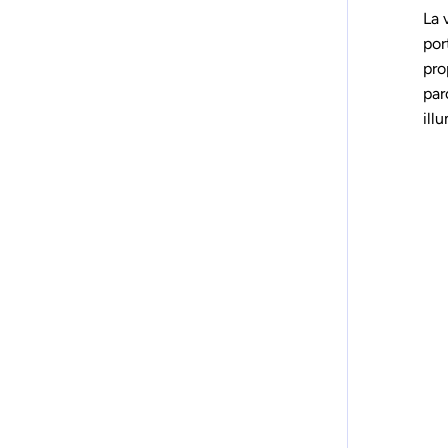
La 
por
pro
par
ill