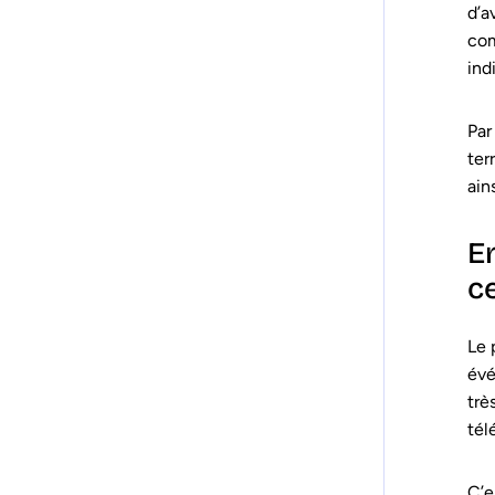
d’a
com
ind
Par
ter
ain
E
c
Le 
évé
trè
tél
C’e