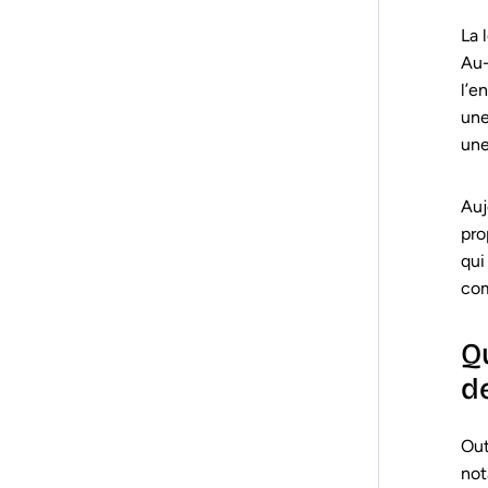
La 
Au-
l’e
une
une
Auj
pro
qui
com
Q
d
Out
not