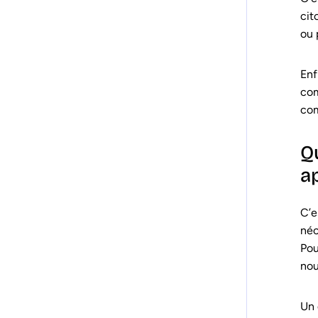
cit
ou 
Enf
com
com
Q
a
C’e
néc
Pou
nou
Un 