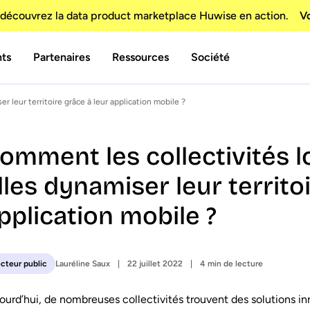
découvrez la data product marketplace Huwise en action.
Vo
nts
Partenaires
Ressources
Société
 leur territoire grâce à leur application mobile ?
omment les collectivités l
lles dynamiser leur territo
pplication mobile ?
Lauréline Saux
22 juillet 2022
4 min de lecture
cteur public
ourd’hui, de nombreuses collectivités trouvent des solutions i