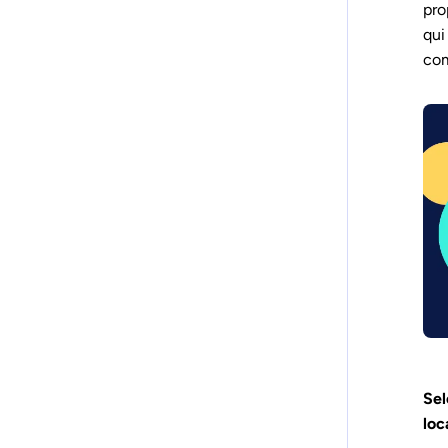
pro
qui
com
Sel
loc