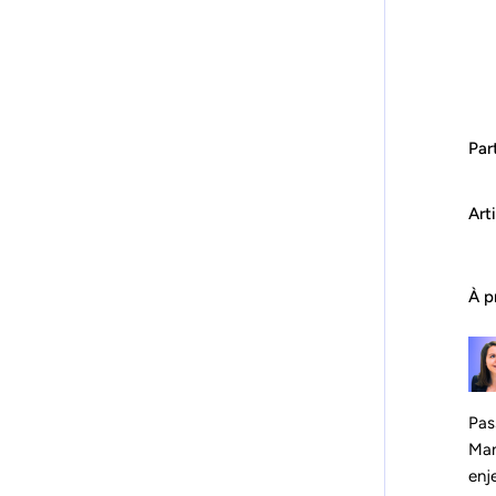
Part
Art
À p
Pas
Man
enj