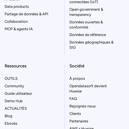
connectées (IoT)
Data products
Open government &
Partage de données & API
transparency
Collaboration
Données ouvertes &
conformité
MCP & agents IA
Données de référence
Données géographiques &
SIG
Ressources
Société
OUTILS
À propos
Community
Opendatasoft devient
Huwise
Guide utilisateur
FAQ
Demo Hub
Rejoignez-nous
ACTUALITÉS
Clients
Blog
Partenaires
Ebooks
AWS x Huwise