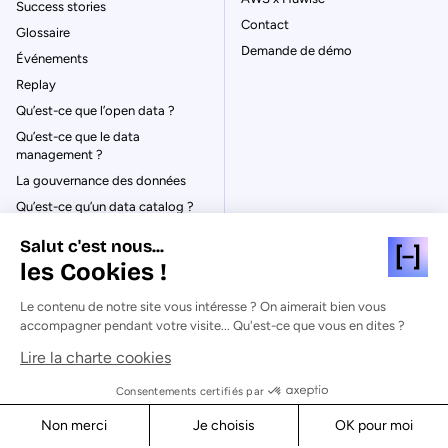
Success stories
Contact
Glossaire
Demande de démo
Événements
Replay
Qu’est-ce que l’open data ?
Qu’est-ce que le data
management ?
La gouvernance des données
Qu’est-ce qu’un data catalog ?
Salut c'est nous...
les Cookies !
Le contenu de notre site vous intéresse ? On aimerait bien vous
© Huwise 2026
accompagner pendant votre visite... Qu'est-ce que vous en dites ?
Lire la charte cookies
Politique de Confidentialité
Mentions légales & CGU
Consentements certifiés par
Cookies
Non merci
Je choisis
OK pour moi
Sécurité