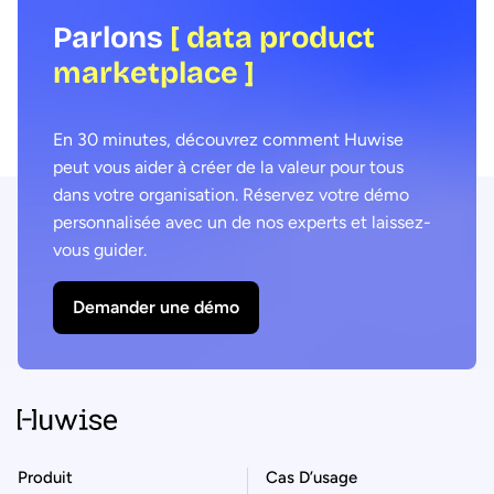
Parlons
[ data product
marketplace ]
En 30 minutes, découvrez comment Huwise
peut vous aider à créer de la valeur pour tous
dans votre organisation. Réservez votre démo
personnalisée avec un de nos experts et laissez-
vous guider.
Demander une démo
Produit
Cas D’usage