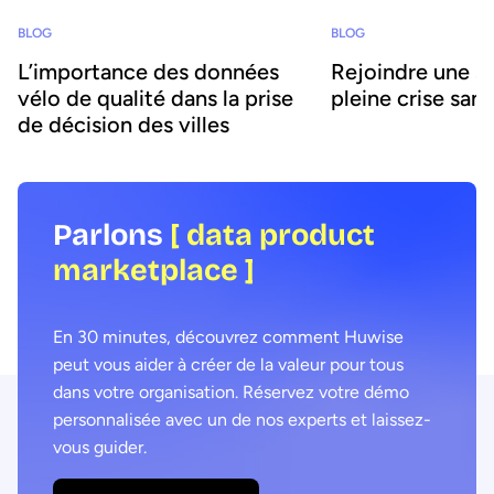
BLOG
BLOG
Rejoindre une st
L’importance des données
pleine crise sani
vélo de qualité dans la prise
de décision des villes
Parlons
[ data product
marketplace ]
En 30 minutes, découvrez comment Huwise
peut vous aider à créer de la valeur pour tous
dans votre organisation. Réservez votre démo
personnalisée avec un de nos experts et laissez-
vous guider.