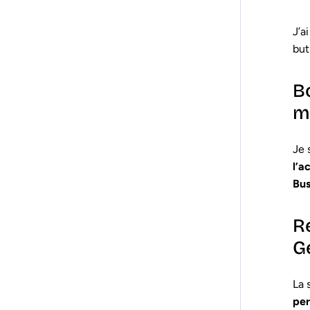
J’a
but
B
m
Je 
l’a
Bus
Re
Ge
La 
pe