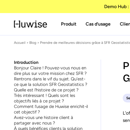
Demo Hub : 
Produit
Cas d’usage
Clie
Accueil
>
Blog
> Prendre de meilleures décisions grâce à SFR Geostatisti
P
Introduction
Bonjour Claire ! Pouvez-vous nous en
dire plus sur votre mission chez SFR ?
G
Rentrons dans le vif du sujet. Qu'est-
ce que la solution SFR Geostatistics ?
Quelle est l’histoire de ce projet ?
Très intéressant ! Quels sont les
Se
objectifs liés à ce projet ?
Comment l’usage de Huwise enrichit-il
cet objectif ?
L'o
Avez-vous une histoire client à
ser
partager avec nous ?
À quels bénéfices clients la solution