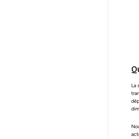
Qu
La 
tra
dép
dim
Nou
act