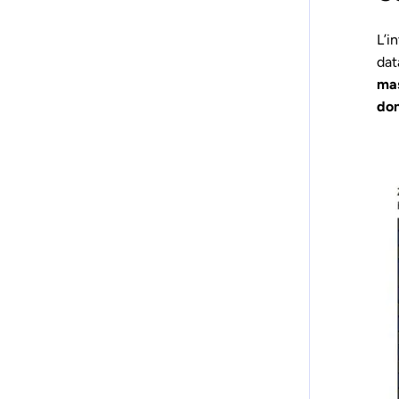
L’i
da
mas
don