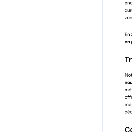
en
dur
zon
En 
en 
Tr
Not
nou
mét
off
mén
déc
C