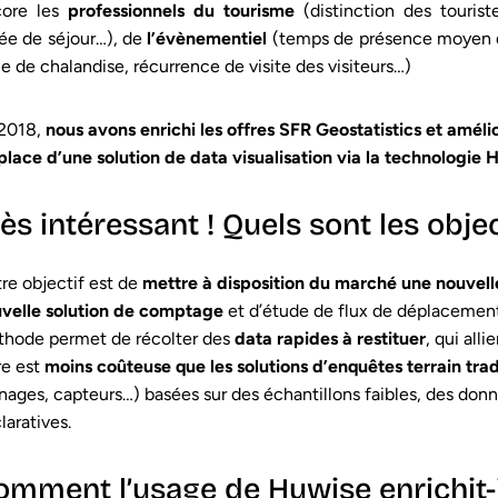
core les
professionnels du tourisme
(distinction des tourist
ée de séjour…), de
l’évènementiel
(temps de présence moyen d
e de chalandise, récurrence de visite des visiteurs…)
2018,
nous avons enrichi les offres SFR Geostatistics et amélio
place d’une solution de data visualisation via la technologie 
ès intéressant ! Quels sont les object
re objectif est de
mettre à disposition du marché une nouvel
velle solution de comptage
et d’étude de flux de déplacemen
hode permet de récolter des
data rapides à restituer
, qui alli
re est
moins coûteuse que les solutions d’enquêtes terrain trad
ages, capteurs…) basées sur des échantillons faibles, des don
laratives.
omment l’usage de Huwise enrichit-il