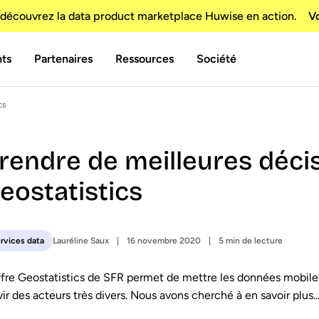
découvrez la data product marketplace Huwise en action.
Vo
nts
Partenaires
Ressources
Société
cs
rendre de meilleures déci
eostatistics
Lauréline Saux
16 novembre 2020
5 min de lecture
rvices data
ffre Geostatistics de SFR permet de mettre les données mobiles
vir des acteurs très divers. Nous avons cherché à en savoir plus..