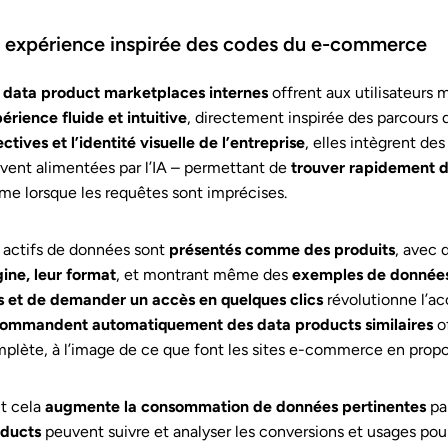
 expérience inspirée des codes du e-commerce
s
data product marketplaces internes
offrent aux utilisateurs 
érience fluide et intuitive
, directement inspirée des parcours d
ectives et l’identité visuelle de l’entreprise
, elles intègrent de
vent alimentées par l’IA – permettant de
trouver rapidement d
e lorsque les requêtes sont imprécises.
 actifs de données sont
présentés comme des produits
, avec 
gine, leur format
, et montrant même des
exemples de donnée
s et de demander un accès en quelques clics
révolutionne l’ac
ommandent automatiquement des data products similaires
of
plète, à l’image de ce que font les sites e-commerce en prop
t cela
augmente la consommation de données pertinentes
par
ducts
peuvent suivre et analyser les conversions et usages pour