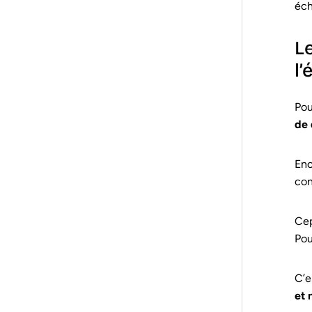
éch
L
l’
Pou
de 
Enc
con
Ce
Pou
C’e
et 