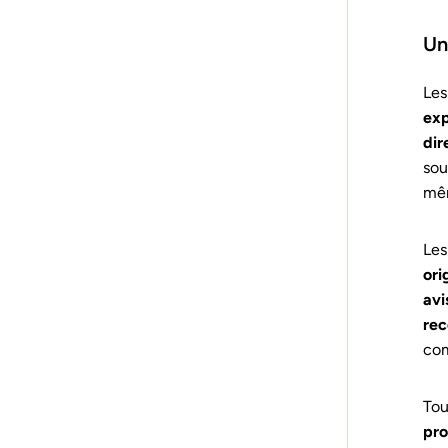
Un
Le
exp
dir
sou
mêm
Les
ori
avi
rec
com
Tou
pro