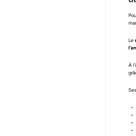
Pou
mar
Le
l’e
À l
grâ
Ses