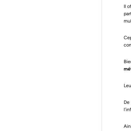
Il 
par
mul
Cep
co
Bie
mét
Leu
De 
l’i
Ain