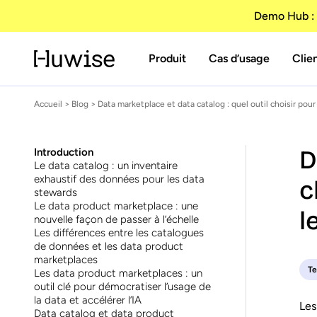
Demo Hub : 
Produit
Cas d’usage
Clie
Accueil
>
Blog
> Data marketplace et data catalog : quel outil choisir pou
D
Introduction
Le data catalog : un inventaire
exhaustif des données pour les data
c
stewards
Le data product marketplace : une
l
nouvelle façon de passer à l’échelle
Les différences entre les catalogues
de données et les data product
marketplaces
T
Les data product marketplaces : un
outil clé pour démocratiser l’usage de
la data et accélérer l’IA
Les
Data catalog et data product