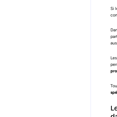
Si 
com
Dan
par
aus
Le
per
pro
Tou
spé
L
d