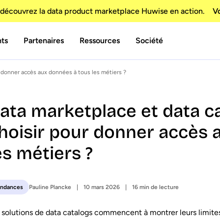
découvrez la data product marketplace Huwise en action.
Vo
nts
Partenaires
Ressources
Société
r donner accès aux données à tous les métiers ?
ata marketplace et data cat
hoisir pour donner accès 
es métiers ?
Pauline Plancke
10 mars 2026
16 min de lecture
endances
 solutions de data catalogs commencent à montrer leurs limites.