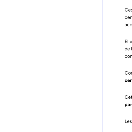
Ces
cen
acc
Ell
de 
con
Con
cen
Cet
par
Les