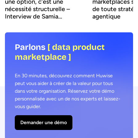
une option, c’est une
marketplaces son
nécessité structurelle –
de toute stratég
Interview de Samia
agentique
Boujatioui
Parlons
[ data product
marketplace ]
En 30 minutes, découvrez comment Huwise
peut vous aider à créer de la valeur pour tous
dans votre organisation. Réservez votre démo
personnalisée avec un de nos experts et laissez-
vous guider.
Demander une démo