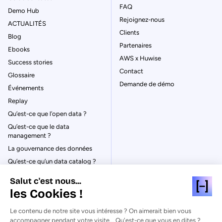
FAQ
Demo Hub
Rejoignez-nous
ACTUALITÉS
Clients
Blog
Partenaires
Ebooks
AWS x Huwise
Success stories
Contact
Glossaire
Demande de démo
Événements
Replay
Qu’est-ce que l’open data ?
Qu’est-ce que le data
management ?
La gouvernance des données
Qu’est-ce qu’un data catalog ?
Salut c'est nous...
les Cookies !
Le contenu de notre site vous intéresse ? On aimerait bien vous
© Huwise 2026
accompagner pendant votre visite... Qu'est-ce que vous en dites ?