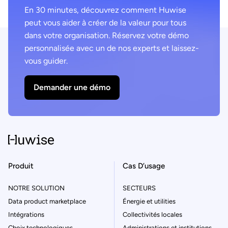
En 30 minutes, découvrez comment Huwise
peut vous aider à créer de la valeur pour tous
dans votre organisation. Réservez votre démo
personnalisée avec un de nos experts et laissez-
vous guider.
Demander une démo
Produit
Cas D’usage
NOTRE SOLUTION
SECTEURS
Data product marketplace
Énergie et utilities
Intégrations
Collectivités locales
Choix technologiques
Administrations et institutions