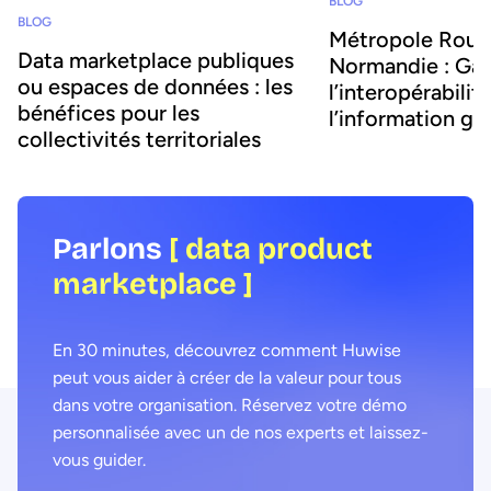
BLOG
BLOG
Métropole Roue
Data marketplace publiques
Normandie : Gar
ou espaces de données : les
l’interopérabilit
bénéfices pour les
l’information g
collectivités territoriales
et l’open data
Parlons
[ data product
marketplace ]
En 30 minutes, découvrez comment Huwise
peut vous aider à créer de la valeur pour tous
dans votre organisation. Réservez votre démo
personnalisée avec un de nos experts et laissez-
vous guider.