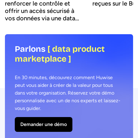
reçues sur le Bu
renforcer le contrôle et
offrir un accès sécurisé à
vos données via une data
product marketplace
Parlons
[ data product
marketplace ]
En 30 minutes, découvrez comment Huwise
peut vous aider à créer de la valeur pour tous
dans votre organisation. Réservez votre démo
personnalisée avec un de nos experts et laissez-
vous guider.
Demander une démo