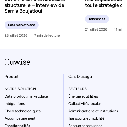
structurelle – Interview de
toute stratégie d’
Samia Boujatioui
Tendances
Data marketplace
21 juillet 2026
11 min d
28 juillet 2026
7 min de lecture
Produit
Cas D’usage
NOTRE SOLUTION
SECTEURS
Data product marketplace
Énergie et utilities
Intégrations
Collectivités locales
Choix technologiques
Administrations et institutions
Accompagnement
Transports et mobilité
Fonctionnalités
Banque et assurance