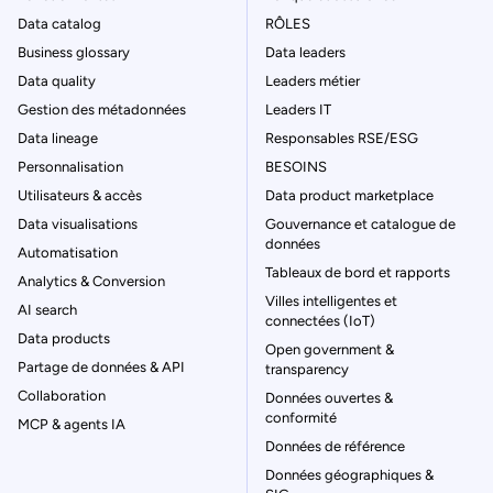
Data catalog
RÔLES
Business glossary
Data leaders
Data quality
Leaders métier
Gestion des métadonnées
Leaders IT
Data lineage
Responsables RSE/ESG
Personnalisation
BESOINS
Utilisateurs & accès
Data product marketplace
Data visualisations
Gouvernance et catalogue de
données
Automatisation
Tableaux de bord et rapports
Analytics & Conversion
Villes intelligentes et
AI search
connectées (IoT)
Data products
Open government &
Partage de données & API
transparency
Collaboration
Données ouvertes &
conformité
MCP & agents IA
Données de référence
Données géographiques &