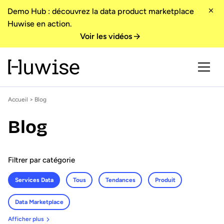
Demo Hub : découvrez la data product marketplace
Huwise en action.
Voir les vidéos
Accueil
>
Blog
Blog
Filtrer par catégorie
Services Data
Tous
Tendances
Produit
Data Marketplace
Afficher plus