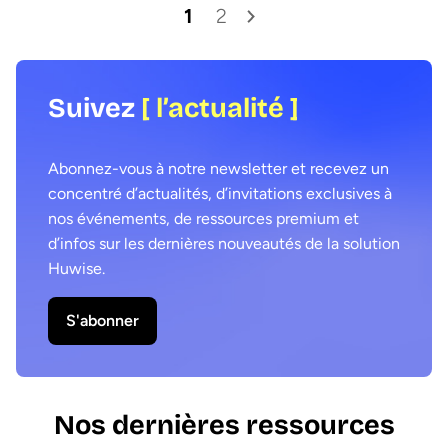
1
2
Suivez
[ l’actualité ]
Abonnez-vous à notre newsletter et recevez un
concentré d’actualités, d’invitations exclusives à
nos événements, de ressources premium et
d’infos sur les dernières nouveautés de la solution
Huwise.
S'abonner
Nos dernières ressources