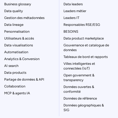
Business glossary
Data leaders
Data quality
Leaders métier
Gestion des métadonnées
Leaders IT
Data lineage
Responsables RSE/ESG
Personnalisation
BESOINS
Utilisateurs & accès
Data product marketplace
Data visualisations
Gouvernance et catalogue de
données
Automatisation
Tableaux de bord et rapports
Analytics & Conversion
Villes intelligentes et
AI search
connectées (IoT)
Data products
Open government &
Partage de données & API
transparency
Collaboration
Données ouvertes &
conformité
MCP & agents IA
Données de référence
Données géographiques &
SIG