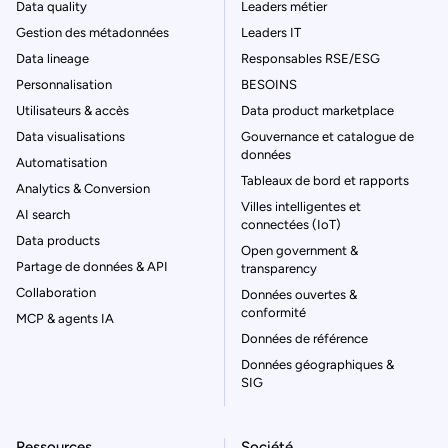
Data quality
Leaders métier
Gestion des métadonnées
Leaders IT
Data lineage
Responsables RSE/ESG
Personnalisation
BESOINS
Utilisateurs & accès
Data product marketplace
Data visualisations
Gouvernance et catalogue de
données
Automatisation
Tableaux de bord et rapports
Analytics & Conversion
Villes intelligentes et
AI search
connectées (IoT)
Data products
Open government &
Partage de données & API
transparency
Collaboration
Données ouvertes &
conformité
MCP & agents IA
Données de référence
Données géographiques &
SIG
Ressources
Société