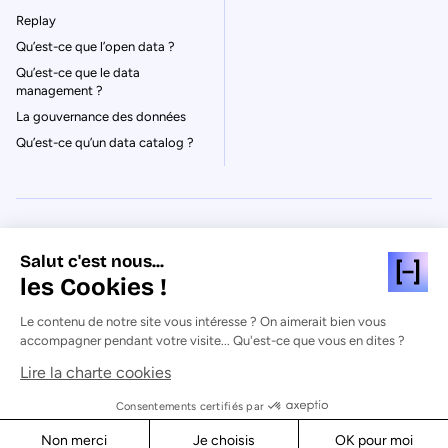
Replay
Qu’est-ce que l’open data ?
Qu’est-ce que le data
management ?
La gouvernance des données
Qu’est-ce qu’un data catalog ?
© Huwise 2026
Salut c'est nous...
les Cookies !
Politique de Confidentialité
Le contenu de notre site vous intéresse ? On aimerait bien vous
Mentions légales & CGU
accompagner pendant votre visite... Qu'est-ce que vous en dites ?
Cookies
Lire la charte cookies
Sécurité
Consentements certifiés par
J'accède au replay
Non merci
Je choisis
OK pour moi