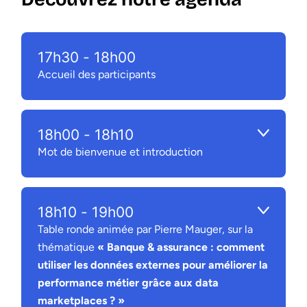
17h30
-
18h00
Accueil des participants
18h00
-
18h10
Mot de bienvenue et introduction
18h10
-
19h00
Table ronde animée par Pierre Mauger, sur la
thématique
« Banque & assurance : comment
utiliser les données externes pour améliorer la
performance métier grâce aux data
marketplaces ? »