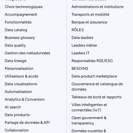
Choix technologiques
Administrations et institutions
Accompagnement
Transports et mobilité
Fonctionnalités
Banque et assurance
Data catalog
RÔLES
Business glossary
Data leaders
Data quality
Leaders métier
Gestion des métadonnées
Leaders IT
Data lineage
Responsables RSE/ESG
Personnalisation
BESOINS
Utilisateurs & accès
Data product marketplace
Data visualisations
Gouvernance et catalogue de
données
Automatisation
Tableaux de bord et rapports
Analytics & Conversion
Villes intelligentes et
AI search
connectées (IoT)
Data products
Open government &
Partage de données & API
transparency
Collaboration
Données ouvertes &