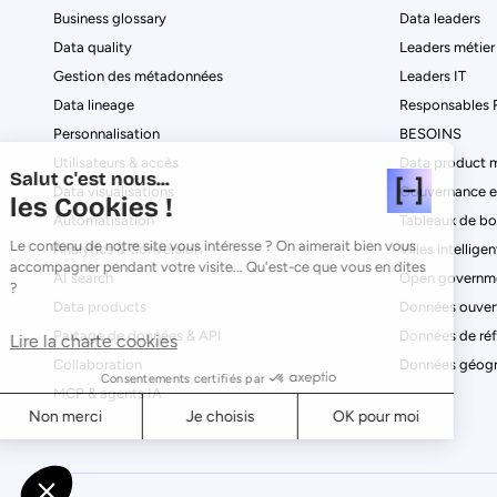
Business glossary
Data leaders
Data quality
Leaders métier
Gestion des métadonnées
Leaders IT
Data lineage
Responsables
Personnalisation
BESOINS
Utilisateurs & accès
Data product 
Salut c'est nous...
Data visualisations
Gouvernance e
les Cookies !
Automatisation
Tableaux de bo
Le contenu de notre site vous intéresse ? On aimerait bien vous
Analytics & Conversion
Villes intellig
accompagner pendant votre visite... Qu'est-ce que vous en dites
AI search
Open governme
?
Data products
Données ouver
Partage de données & API
Données de ré
Lire la charte cookies
Collaboration
Données géogr
Consentements certifiés par
MCP & agents IA
Non merci
Je choisis
OK pour moi
Axeptio consent
Consent Management Platform: Personalize Your Options