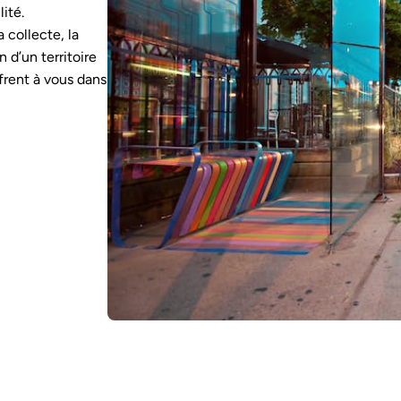
lité.
collecte, la
n d’un territoire
ffrent à vous dans