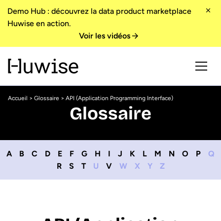
Demo Hub : découvrez la data product marketplace
Huwise en action.
Voir les vidéos
Accueil
>
Glossaire
> API (Application Programming Interface)
Glossaire
A
B
C
D
E
F
G
H
I
J
K
L
M
N
O
P
Q
R
S
T
U
V
W
X
Y
Z