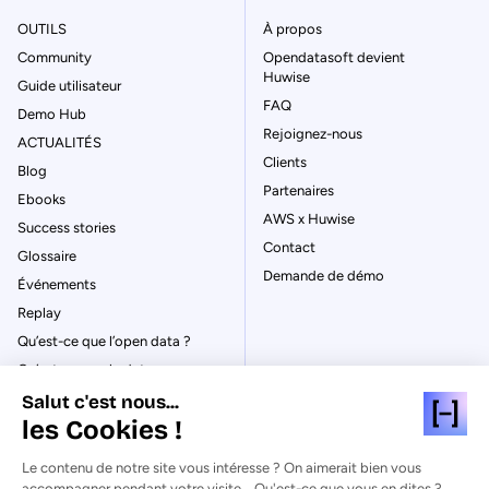
OUTILS
À propos
Community
Opendatasoft devient
Huwise
Guide utilisateur
FAQ
Demo Hub
Rejoignez-nous
ACTUALITÉS
Clients
Blog
Partenaires
Ebooks
AWS x Huwise
Success stories
Contact
Glossaire
Demande de démo
Événements
Replay
Qu’est-ce que l’open data ?
Qu’est-ce que le data
management ?
Salut c'est nous...
La gouvernance des données
les Cookies !
Qu’est-ce qu’un data catalog ?
Le contenu de notre site vous intéresse ? On aimerait bien vous
accompagner pendant votre visite... Qu'est-ce que vous en dites ?