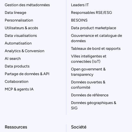
Gestion des métadonnées
Leaders IT
Data lineage
Responsables RSE/ESG
Personnalisation
BESOINS
Utilisateurs & accès
Data product marketplace
Data visualisations
Gouvernance et catalogue de
données
Automatisation
Tableaux de bord et rapports
Analytics & Conversion
Villes intelligentes et
AI search
connectées (IoT)
Data products
Open government &
Partage de données & API
transparency
Collaboration
Données ouvertes &
conformité
MCP & agents IA
Données de référence
Données géographiques &
SIG
Ressources
Société