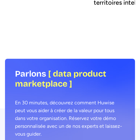
territoires intell
Nous avons interrogé Coralie Lohéac,
Les APIs sont partout, e
Lead Product Manager, et Hugo Bost,
extrêmement puissantes
Software Engineer, qui font partie de
permettent aux données
l’équipe ayant supervisé le
de travailler ensemble 
développement du projet. Ils nous
transparente. Mais... à q
dévoilent les aspects techniques de
ressemblent-elles vraim
cette API et les bénéfices qu’elle offre
déjà, aux administrateurs de portails data
et au reste de l’organisation.
Parlons
[ data product
marketplace ]
En 30 minutes, découvrez comment Huwise
peut vous aider à créer de la valeur pour tous
dans votre organisation. Réservez votre démo
personnalisée avec un de nos experts et laissez-
vous guider.