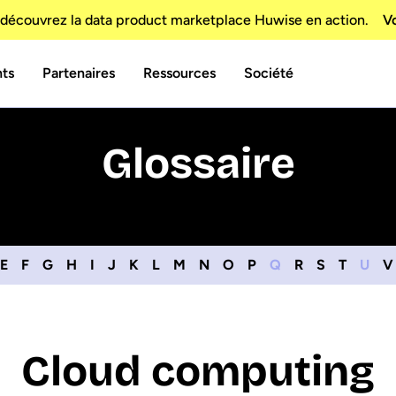
découvrez la data product marketplace Huwise en action.
Vo
nts
Partenaires
Ressources
Société
Glossaire
E
F
G
H
I
J
K
L
M
N
O
P
Q
R
S
T
U
V
Cloud computing