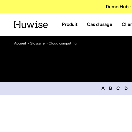
Demo Hub : 
Produit
Cas d’usage
Clie
Accueil
>
Glossaire
> Cloud computing
A
B
C
D