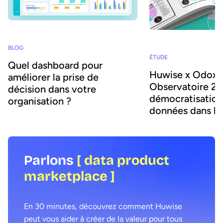
BLOG
ÉTUDE
Quel dashboard pour
Huwise x Odoxa 
améliorer la prise de
Observatoire 20
décision dans votre
démocratisation
organisation ?
données dans le
organisations e
Parlons
[ data product
marketplace ]
En 30 minutes, découvrez comment Huwise
peut vous aider à créer de la valeur pour tous