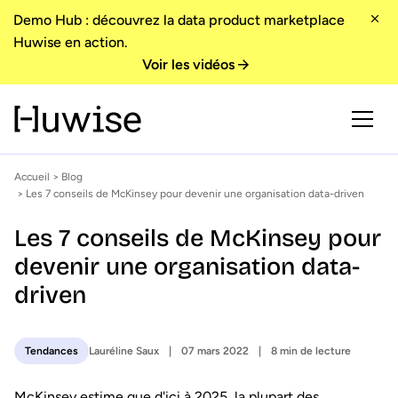
Demo Hub : découvrez la data product marketplace
Huwise en action.
Voir les vidéos
Accueil
>
Blog
> Les 7 conseils de McKinsey pour devenir une organisation data-driven
Les 7 conseils de McKinsey pour
devenir une organisation data-
driven
Lauréline Saux
07 mars 2022
8 min de lecture
Tendances
McKinsey estime que d'ici à 2025, la plupart des